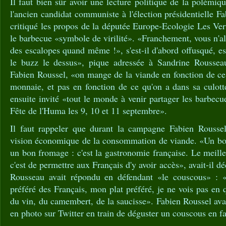
Il faut bien sûr avoir une lecture politique de la polémiq
l'ancien candidat communiste à l'élection présidentielle F
critiqué les propos de la députée Europe-Ecologie Les Ve
le barbecue «symbole de virilité». «Franchement, vous n'al
des escalopes quand même !», s'est-il d'abord offusqué, es
le buzz le dessus», pique adressée à Sandrine Roussea
Fabien Roussel, «on mange de la viande en fonction de ce 
monnaie, et pas en fonction de ce qu'on a dans sa culott
ensuite invité «tout le monde à venir partager les barbecu
Fête de l'Huma les 9, 10 et 11 septembre».
Il faut rappeler que durant la campagne Fabien Roussel
vision économique de la consommation de viande. «Un bo
un bon fromage : c'est la gastronomie française. Le meill
c'est de permettre aux Français d'y avoir accès», avait-il d
Rousseau avait répondu en défendant «le couscous» : «
préféré des Français, mon plat préféré, je ne vois pas en 
du vin, du camembert, de la saucisse». Fabien Roussel ava
en photo sur Twitter en train de déguster un couscous en fa