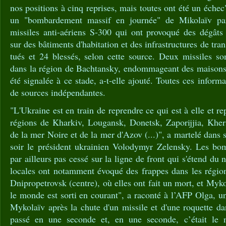
nos positions à cinq reprises, mais toutes ont été un échec"
un "bombardement massif en journée" de Mikolaïv par
missiles anti-aériens S-300 qui ont provoqué des dégât
sur des bâtiments d'habitation et des infrastructures de tran
tués et 24 blessés, selon cette source. Deux missiles so
dans la région de Bachtansky, endommageant des maisons
été signalée à ce stade, a-t-elle ajouté. Toutes ces informat
de sources indépendantes.
"L'Ukraine est en train de reprendre ce qui est à elle et rep
régions de Kharkiv, Lougansk, Donetsk, Zaporijjia, Kher
de la mer Noire et de la mer d'Azov (...)", a martelé dans
soir le président ukrainien Volodymyr Zelensky. Les bo
par ailleurs pas cessé sur la ligne de front qui s'étend du 
locales ont notamment évoqué des frappes dans les région
Dnipropetrovsk (centre), où elles ont fait un mort, et Myko
le monde est sorti en courant", a raconté à l’AFP Olga, u
Mykolaïv après la chute d'un missile et d'une roquette dan
passé en une seconde et, en une seconde, c’était le 