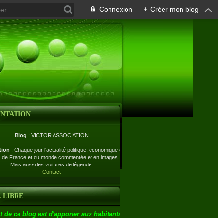
Connexion
+
Créer mon blog
ENTATION
Blog
: VICTOR ASSOCIATION
tion
: Chaque jour l'actualité politique, économique et
e de France et du monde commentée et en images.
Mais aussi les voitures de légende.
Contact
 LIBRE
t de ce blog est d'apporter aux habitants