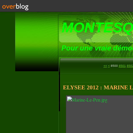
MONTESQ
Pour une vraie démoc
<<
<
8500
8501
850
ELYSEE 2012 : MARINE 