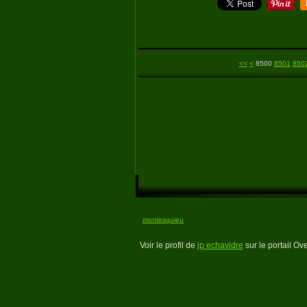
<<
<
8500
8501
850
montesquieu
Voir le profil de
jp echavidre
sur le portail Ov