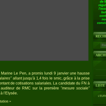
de 
régul
l'ess
but
cont
no
conviv
RECH
ARCH
, Marine Le Pen, a promis lundi 9 janvier une hausse
alaires"
allant jusqu'à 1,4 fois le smic, grâce à la prise
ntant de cotisations salariales. La candidate du FN à
LISTE
un auditeur de RMC sur la première
"mesure sociale"
 à l'Elysée.
L'EUR
tation »