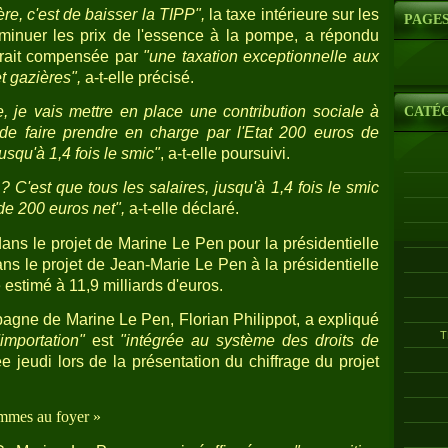
ère, c'est de baisser la TIPP",
la taxe intérieure sur les
PAGE
 diminuer les prix de l'essence à la pompe, a répondu
erait compensée par
"une taxation exceptionnelle aux
t gazières",
a-t-elle précisé.
 je vais mettre en place une contribution sociale à
CATÉ
 de faire prendre en charge par l'Etat 200 euros de
jusqu'à 1,4 fois le smic"
, a-t-elle poursuivi.
 C'est que tous les salaires, jusqu'à 1,4 fois le smic
e 200 euros net",
a-t-elle déclaré.
ans le projet de Marine Le Pen pour la présidentielle
ans le projet de Jean-Marie Le Pen à la présidentielle
 estimé à 11,9 milliards d'euros.
pagne de Marine Le Pen, Florian Philippot, a expliqué
T
'importation"
est
"intégrée au système des droits de
e jeudi lors de la présentation du chiffrage du projet
emmes au foyer »