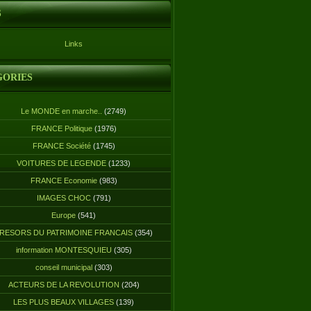
S
Links
GORIES
Le MONDE en marche..
(2749)
FRANCE Politique
(1976)
FRANCE Société
(1745)
VOITURES DE LEGENDE
(1233)
FRANCE Economie
(983)
IMAGES CHOC
(791)
Europe
(541)
RESORS DU PATRIMOINE FRANCAIS
(354)
information MONTESQUIEU
(305)
conseil municipal
(303)
ACTEURS DE LA REVOLUTION
(204)
LES PLUS BEAUX VILLAGES
(139)