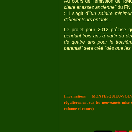
Au cours de l'émission de RMC
claire et assez ancienne"
du FN 
: il s'agit d'
"un salaire minimu
d'élever leurs enfants".
Le projet pour 2012 précise qu
pendant trois ans à partir du d
de quatre ans pour le troisièm
parental"
sera créé
"dès que les 
Informations MONTESQUIEU-VOLV
régulièrement sur les nouveautés mise e
colonne ci-contre)