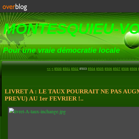
MONTESQUIEU-V
Pour une vraie démocratie locale
<<
<
8500
8501
8502
8503
8504
8505
8506
8507
8508
8509
LIVRET A : LE TAUX POURRAIT NE PAS A
PREVU) AU 1er FEVRIER !..