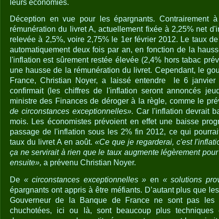
leurs économies.
Déception en vue pour les épargnants. Contrairement à c
rémunération du livret A, actuellement fixée à 2,25% net d'i
relevée à 2,5%, voire 2,75% le 1er février 2012. Le taux d
automatiquement deux fois par an, en fonction de la haus
l'inflation est sûrement restée élevée (2,4% hors tabac prévu
une hausse de la rémunération du livret. Cependant, le g
France, Christian Noyer, a laissé entendre
le 6 janvier
confirmait (les chiffres de l'inflation seront annoncés je
ministre des Finances de déroger à la règle, comme le pré
de circonstances exceptionnelles».
Car l'inflation devrait 
mois. Les économistes prévoient en effet une baisse prog
passage de l'inflation sous les 2% fin 2012, ce qui pourra
taux du livret A en août.
«Ce que je regarderai, c'est l'inflat
ça ne ­servirait à rien que le taux augmente légèrement po
ensuite»,
a prévenu Christian Noyer.
De
« circonstances exceptionnelles »
en
« solutions pro
épargnants ont appris à être méfiants. D’autant plus que le
Gouverneur de la Banque de France ne sont pas les s
chuchotées, ici ou là, sont beaucoup plus techniques