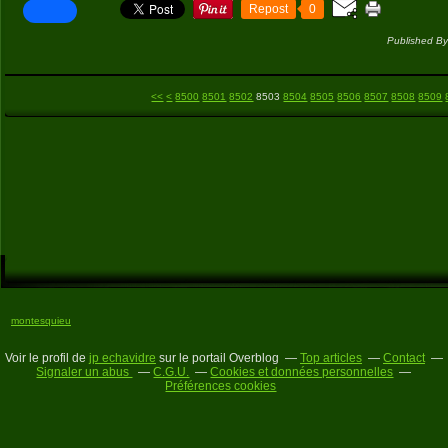
Repost
0
Published By
<<
<
8500
8501
8502
8503
8504
8505
8506
8507
8508
8509
montesquieu
Voir le profil de
jp echavidre
sur le portail Overblog
Top articles
Contact
Signaler un abus
C.G.U.
Cookies et données personnelles
Préférences cookies