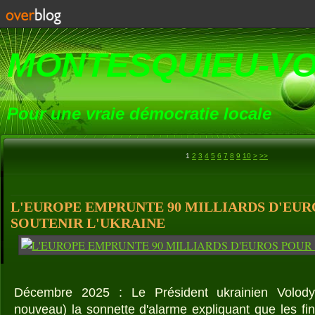
MONTESQUIEU-V
Pour une vraie démocratie locale
20
30
40
50
60
70
80
90
100
200
300
400
500
600
700
800
900
1000
1100
1200
1300
1400
1500
1600
1700
1800
1900
2000
2100
2200
2300
2400
2500
2600
2700
1
2
3
4
5
6
7
8
9
10
>
>>
L'EUROPE EMPRUNTE 90 MILLIARDS D'EUR
SOUTENIR L'UKRAINE
Décembre 2025 : Le Président ukrainien Volody
nouveau) la sonnette d'alarme expliquant que les f