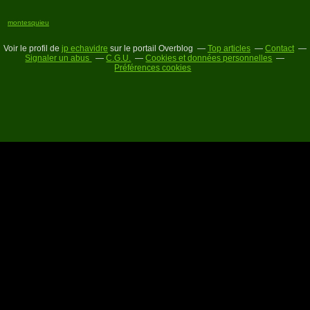
montesquieu
Voir le profil de
jp echavidre
sur le portail Overblog
Top articles
Contact
Signaler un abus
C.G.U.
Cookies et données personnelles
Préférences cookies