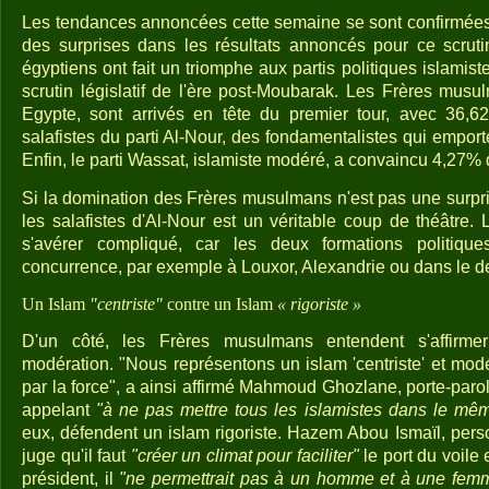
Les tendances annoncées cette semaine se sont confirmées
des surprises dans les résultats annoncés pour ce scrutin 
égyptiens ont fait un triomphe aux partis politiques islamist
scrutin législatif de l'ère post-Moubarak. Les Frères musu
Egypte, sont arrivés en tête du premier tour, avec 36,6
salafistes du parti Al-Nour, des fondamentalistes qui empor
Enfin, le parti Wassat, islamiste modéré, a convaincu 4,27% 
Si la domination des Frères musulmans n'est pas une surpri
les salafistes d'Al-Nour est un véritable coup de théâtre.
s'avérer compliqué, car les deux formations politiqu
concurrence, par exemple à Louxor, Alexandrie ou dans le de
Un Islam
"centriste"
contre un Islam
« rigoriste »
D'un côté, les Frères musulmans entendent s'affir
modération. "Nous représentons un islam 'centriste' et mod
par la force", a ainsi affirmé Mahmoud Ghozlane, porte-par
appelant
"à ne pas mettre tous les islamistes dans le mêm
eux, défendent un islam rigoriste. Hazem Abou Ismaïl, perso
juge qu'il faut
"créer un climat pour faciliter"
le port du voile e
président, il
"ne permettrait pas à un homme et à une fem