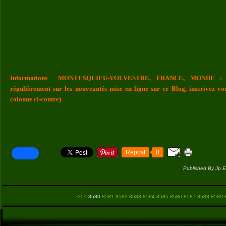
Informations MONTESQUIEU-VOLVESTRE, FRANCE, MONDE : Vou
régulièrement sur les nouveautés mise en ligne sur ce Blog, inscrivez vo
colonne ci-contre)
Repost
0
Published By Jp E
8500
8510
8520
8530
8540
8550
8560
8570
<<
<
8580
8581
8582
8583
8584
8585
8586
8587
8588
8589