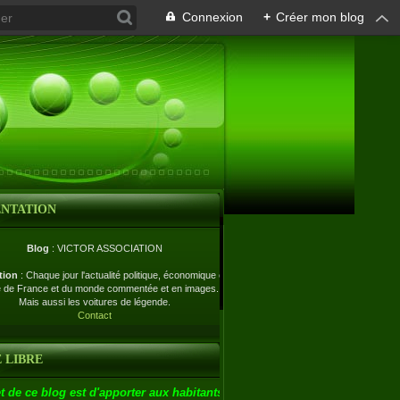
Connexion
+
Créer mon blog
ENTATION
Blog
: VICTOR ASSOCIATION
tion
: Chaque jour l'actualité politique, économique et
e de France et du monde commentée et en images.
Mais aussi les voitures de légende.
Contact
 LIBRE
t de ce blog est d'apporter aux habitants