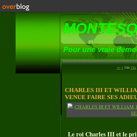
MONTESQ
Pour une vraie démoc
700
710
720
<<
<
730
731
CHARLES III ET WILLI
VENUE FAIRE SES ADIEU
Le roi Charles III et le pr