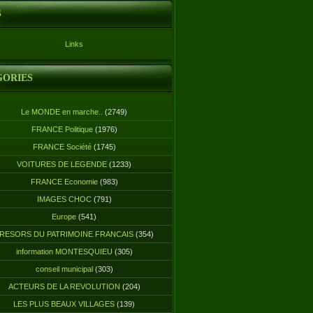
S
Links
GORIES
Le MONDE en marche..
(2749)
FRANCE Politique
(1976)
FRANCE Société
(1745)
VOITURES DE LEGENDE
(1233)
FRANCE Economie
(983)
IMAGES CHOC
(791)
Europe
(541)
RESORS DU PATRIMOINE FRANCAIS
(354)
information MONTESQUIEU
(305)
conseil municipal
(303)
ACTEURS DE LA REVOLUTION
(204)
LES PLUS BEAUX VILLAGES
(139)