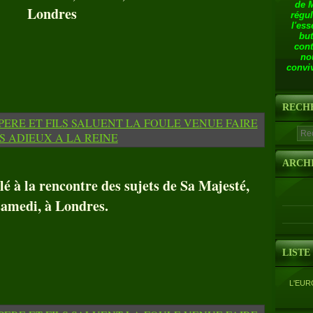
de 
Londres
régul
l'ess
but
cont
no
conviv
RECH
ARCH
lé à la rencontre des sujets de Sa Majesté,
samedi, à Londres.
LISTE
L'EUR