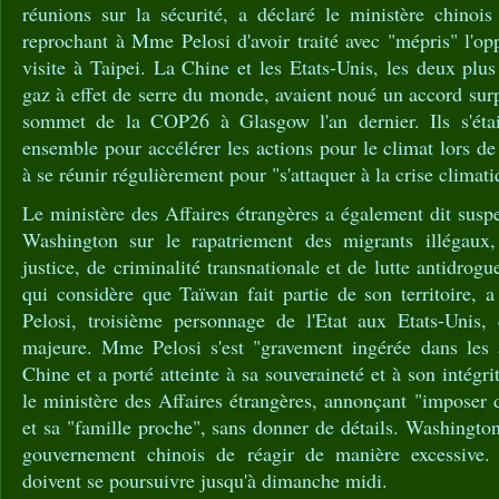
réunions sur la sécurité, a déclaré le ministère chinois
reprochant à Mme Pelosi d'avoir traité avec "mépris" l'op
visite à Taipei. La Chine et les Etats-Unis, les deux plu
gaz à effet de serre du monde, avaient noué un accord surp
sommet de la COP26 à Glasgow l'an dernier. Ils s'étaie
ensemble pour accélérer les actions pour le climat lors de
à se réunir régulièrement pour "s'attaquer à la crise climati
Le ministère des Affaires étrangères a également dit susp
Washington sur le rapatriement des migrants illégaux,
justice, de criminalité transnationale et de lutte antidrog
qui considère que Taïwan fait partie de son territoire, 
Pelosi, troisième personnage de l'Etat aux Etats-Unis
majeure. Mme Pelosi s'est "gravement ingérée dans les af
Chine et a porté atteinte à sa souveraineté et à son intégrit
le ministère des Affaires étrangères, annonçant "imposer d
et sa "famille proche", sans donner de détails. Washington
gouvernement chinois de réagir de manière excessive. L
doivent se poursuivre jusqu'à dimanche midi.