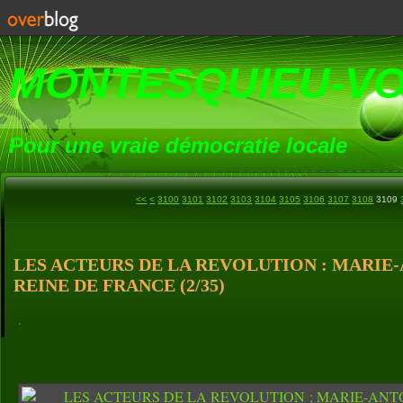
MONTESQUIEU-V
Pour une vraie démocratie locale
<<
<
3100
3101
3102
3103
3104
3105
3106
3107
3108
3109
LES ACTEURS DE LA REVOLUTION : MARIE
REINE DE FRANCE (2/35)
.