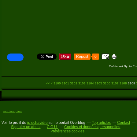
Repost
0
Published By Jp Ec
<<
<
3100
3101
3102
3103
3104
3105
3106
3107
3108
3109
montesquieu
Voir le profil de
jp echavidre
sur le portail Overblog
Top articles
Contact
Signaler un abus
C.G.U.
Cookies et données personnelles
Préférences cookies