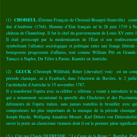
CHOISEUL
(1)
(Étienne-François de Choiseul-Beaupré-Stainville) comte
duc d'Amboise (1764). Homme d’Etat français né le 28 juin 1719 à N
château de Chanteloup. Il fut le chef du gouvernement de Louis XV entre 
Il était préoccupé par la modernisation de l'État et son renforcemen
symbolisant l'alliance sociologique et politique entre une frange libérale
bourgeoisie progressiste d'affaires, tout comme William Pitt en Grande
Tanucci à Naples, Du Tillot à Parme, Kaunitz en Autriche.
GLUCK
(2)
(Christoph Willibald, Ritter [chevalier] von) est un comp
période classique, né à Erasbach, dans l'électorat de Bavière, le 2 juil
l'archiduché d'Autriche le 15 novembre 1787.
Il a transformé l'opéra avec sa célèbre « réforme » visant à introduire le na
qui a notamment occasionné la querelle des Gluckistes et des Piccinniste
défenseurs de l'opéra italien, sans jamais toutefois le brouiller avec qu
compositeurs les plus importants de la musique de la période classique
Joseph Haydn, Wolfgang Amadeus Mozart, Karl Ditters von Dittersdorfet
ouvre la porte au classicisme viennois dont il est le premier jalon significati
(3 ) Cité par Claude DUFRESNE " Le Cœur de la Reine " Bartillat, Paris