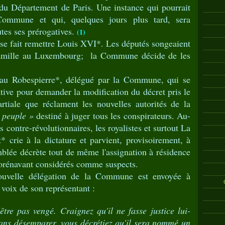
du Département de Paris. Une instance qui pourrait
Commune et qui, quelques jours plus tard, sera
tes ses prérogatives.
(1)
fait remettre Louis XVI*. Les députés songeaient
 famille au Luxembourg; la Commune décide de les
 Robespierre*, délégué par la Commune, qui se
ative pour demander la modification du décret pris le
tiale que réclament les nouvelles autorités de la
 peuple »
destiné à juger tous les conspirateurs. Au-
s contre-révolutionnaires, les royalistes et surtout La
t* crie à la dictature et parvient, provisoirement, à
mblée décrète tout de même l'assignation à résidence
dorénavant considérés comme suspects.
elle délégation de la Commune est envoyée à
 voix de son représentant :
être pas vengé. Craignez qu'il ne fasse justice lui-
ns désemparer, vous décrétiez qu'il sera nommé un