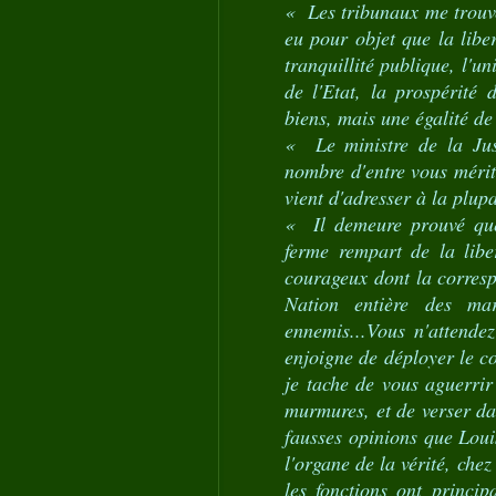
« Les tribunaux me trouv
eu pour objet que la liber
tranquillité publique, l'u
de l'Etat, la prospérité 
biens, mais une égalité de 
« Le ministre de la Jus
nombre d'entre vous mérit
vient d'adresser à la plupa
« Il demeure prouvé que 
ferme rempart de la liber
courageux dont la corresp
Nation entière des ma
ennemis...Vous n'attende
enjoigne de déployer le co
je tache de vous aguerrir
murmures, et de verser dan
fausses opinions que Loui
l'organe de la vérité, chez
les fonctions ont princip