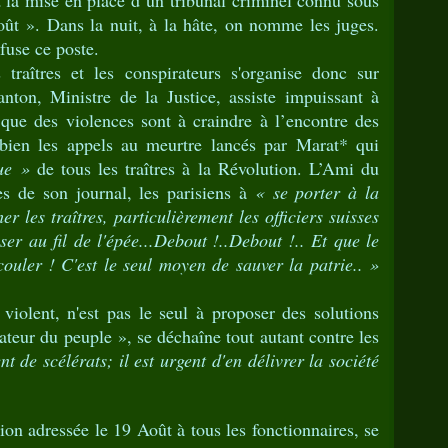
nt la mise en place d’un tribunal criminel connu sous
ût ». Dans la nuit, à la hâte, on nomme les juges.
fuse ce poste.
îtres et les conspirateurs s'organise donc sur
nton, Ministre de la Justice, assiste impuissant à
t que des violences sont à craindre à l’encontre des
d bien les appels au meurtre lancés par Marat* qui
ue »
de tous les traîtres à la Révolution. L’Ami du
es de son journal, les parisiens à
« se porter à la
r les traîtres, particulièrement les officiers suisses
ser au fil de l'épée...Debout !..Debout !.. Et que le
ouler ! C'est le seul moyen de sauver la patrie.. »
iolent, n'est pas le seul à proposer des solutions
ateur du peuple », se déchaîne tout autant contre les
t de scélérats; il est urgent d'en délivrer la société
 adressée le 19 Août à tous les fonctionnaires, se