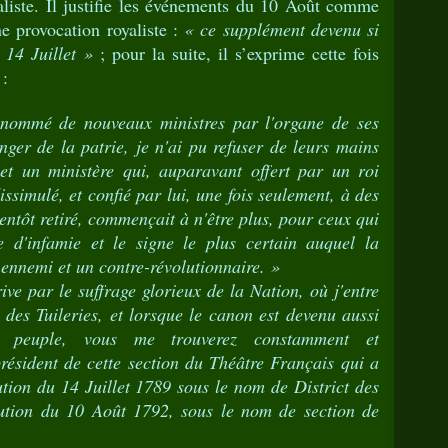
aliste. Il justifie les événements du 10 Août comme
e provocation royaliste :
« ce supplément devenu si
 14 Juillet »
; pour la suite, il s’exprime cette fois
 :
nommé de nouveaux ministres par l'organe de ses
nger de la patrie, je n'ai pu refuser de leurs mains
et un ministère qui, auparavant offert par un roi
ssimulé, et confié par lui, une fois seulement, à des
bientôt retiré, commençait à n'être plus, pour ceux qui
te d'infamie et le signe le plus certain auquel la
 ennemi et un contre-révolutionnaire. »
ve par le suffrage glorieux de la Nation, où j'entre
des Tuileries, et lorsque le canon est devenu aussi
u peuple, vous me trouverez constamment et
ésident de cette section du Théâtre Français qui a
ution du 14 Juillet 1789 sous le nom de District des
lution du 10 Août 1792, sous le nom de section de