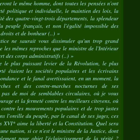
eront le même homme, dont toutes les pensées n'ont
té politique et individuelle, le maintien des lois, la
nité des quatre-vingt-trois départements, la splendeur
du peuple français, et non l'égalité impossible des
droits et de bonheur (..) »
tice ne saurait vous dissimuler qu'un trop grand
e les mêmes reproches que le ministre de l'Intérieur
rt des corps administratifs (..) »
le plus puissant levier de la Révolution, le plus
té étaient les sociétés populaires et les écrivains
ondance et le fanal avertissaient, en un moment, la
rches et des contre-marches nocturnes de ses
z pas de moi de semblables circulaires, où je vous
urage et la fermeté contre les meilleurs citoyens, où
 contre les mouvements populaires et de trop justes
s l'oreille du peuple, par le canal de ses juges, ces
s XVI* aime la liberté et la Constitution. Quel sera
 une nation, si ce n'est le ministre de la Justice, dont
alement pour objet l'éclaircissement de la vérité ?