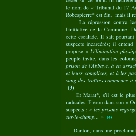
céder sur ce point. Ils décrète
le nom de « Tribunal du 17 Ao
Robespierre* est élu, mais il re
La répression contre les tra
l'initiative de la Commune. Da
cette escalade. Il sait pourtan
suspects incarcérés; il enten
propose
« l'élimination physiq
peuple invite, dans les colonn
prison de l'Abbaye, à en arrache
et leurs complices, et à les pas
sang des traîtres commence à c
(3)
Et Marat*, s'il est le plus v
radicales. Fréron dans son « Or
suspects :
« les prisons regorgen
sur-le-champ... »
(4)
Danton, dans une proclamation