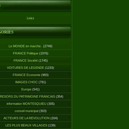
S
Links
GORIES
Le MONDE en marche..
(2749)
FRANCE Politique
(1976)
FRANCE Société
(1745)
VOITURES DE LEGENDE
(1233)
FRANCE Economie
(983)
IMAGES CHOC
(791)
Europe
(541)
RESORS DU PATRIMOINE FRANCAIS
(354)
information MONTESQUIEU
(305)
conseil municipal
(303)
ACTEURS DE LA REVOLUTION
(204)
LES PLUS BEAUX VILLAGES
(139)