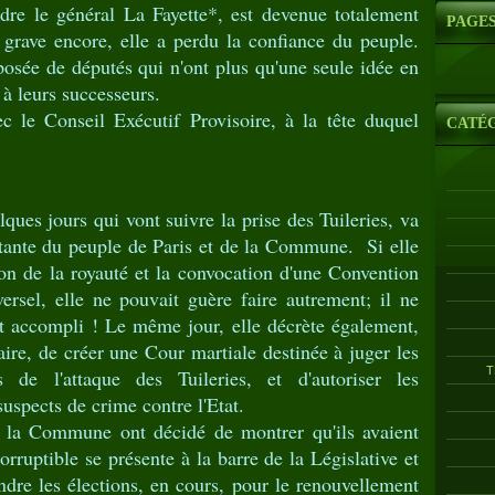
dre le général La Fayette*, est devenue totalement
PAGE
 grave encore, elle a perdu la confiance du peuple.
sée de députés qui n'ont plus qu'une seule idée en
 à leurs successeurs.
le Conseil Exécutif Provisoire, à la tête duquel
CATÉ
es jours qui vont suivre la prise des Tuileries, va
tante du peuple de Paris et de la Commune. Si elle
on de la royauté et la convocation d'une Convention
ersel, elle ne pouvait guère faire autrement; il ne
ait accompli ! Le même jour, elle décrète également,
aire, de créer une Cour martiale destinée à juger les
T
s de l'attaque des Tuileries, et d'autoriser les
suspects de crime contre l'Etat.
a Commune ont décidé de montrer qu'ils avaient
ncorruptible se présente à la barre de la Législative et
re les élections, en cours, pour le renouvellement