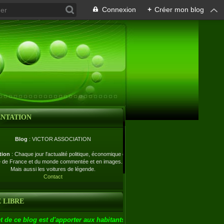
Connexion
+
Créer mon blog
ENTATION
Blog
: VICTOR ASSOCIATION
tion
: Chaque jour l'actualité politique, économique et
e de France et du monde commentée et en images.
Mais aussi les voitures de légende.
Contact
 LIBRE
t de ce blog est d'apporter aux habitants