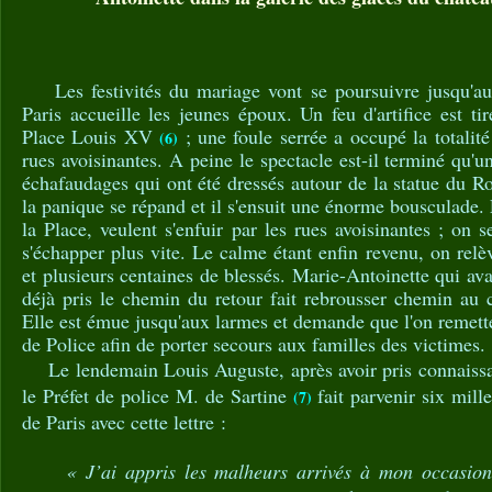
Les festivités du mariage vont se poursuivre jusqu'au 
Paris accueille les jeunes époux. Un feu d'artifice est ti
Place Louis XV
; une foule serrée a occupé la totalit
(6)
rues avoisinantes. A peine le spectacle est-il terminé qu'u
échafaudages qui ont été dressés autour de la statue du Ro
la panique se répand et il s'ensuit une énorme bousculade.
la Place, veulent s'enfuir par les rues avoisinantes ; on 
s'échapper plus vite. Le calme étant enfin revenu, on relè
et plusieurs centaines de blessés. Marie-Antoinette qui a
déjà pris le chemin du retour fait rebrousser chemin au 
Elle est émue jusqu'aux larmes et demande que l'on remett
de Police afin de porter secours aux familles des victimes.
Le lendemain Louis Auguste, après avoir pris connaissan
le Préfet de police M. de Sartine
fait parvenir six mille
(7)
de Paris avec cette lettre :
« J’ai appris les malheurs arrivés à mon occasion