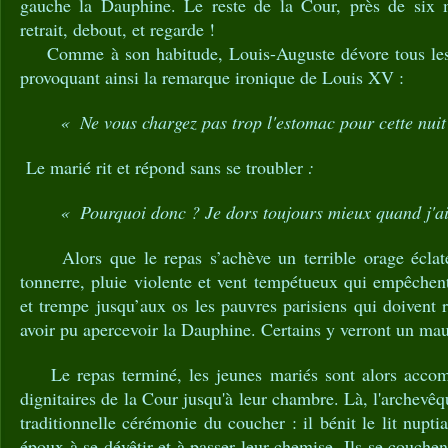
gauche la Dauphine. Le reste de la Cour, près de six mi
retrait, debout, et regarde !
Comme à son habitude, Louis-Auguste dévore tous les m
provoquant ainsi la remarque ironique de Louis XV :
« Ne vous chargez pas trop l'estomac pour cette nuit
Le marié rit et répond sans se troubler
:
« Pourquoi donc ? Je dors toujours mieux quand j'ai
Alors que le repas s’achève un terrible orage éclate
tonnerre, pluie violente et vent tempétueux qui empêchent 
et trempe jusqu’aux os les pauvres parisiens qui doivent
avoir pu apercevoir la Dauphine. Certains y verront un m
Le repas terminé, les jeunes mariés sont alors accomp
dignitaires de la Cour jusqu'à leur chambre. Là, l'archevê
traditionnelle cérémonie du coucher : il bénit le lit nupti
époux à se dévêtir et à passer leur chemise. Ils se couche