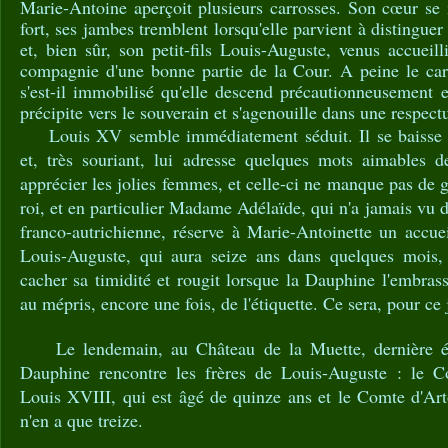
Marie-Antoine aperçoit plusieurs carrosses. Son cœur se 
fort, ses jambes tremblent lorsqu'elle parvient à distinguer 
et, bien sûr, son petit-fils Louis-Auguste, venus accueil
compagnie d'une bonne partie de la Cour. A peine le car
s'est-il immobilisé qu'elle descend précautionneusement et
précipite vers le souverain et s'agenouille dans une respect
Louis XV semble immédiatement séduit. Il se baisse po
et, très souriant, lui adresse quelques mots aimables d
apprécier les jolies femmes, et celle-ci ne manque pas de 
roi, et en particulier Madame Adélaïde, qui n'a jamais vu d'
franco-autrichienne, réserve à Marie-Antoinette un accue
Louis-Auguste, qui aura seize ans dans quelques mois
cacher sa timidité et rougit lorsque la Dauphine l'embras
au mépris, encore une fois, de l'étiquette. Ce sera, pour ce 
Le lendemain, au Château de la Muette, dernière éta
Dauphine rencontre les frères de Louis-Auguste : le C
Louis XVIII, qui est âgé de quinze ans et le Comte d'Art
n'en a que treize.