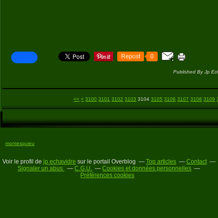
Repost
0
Published By Jp Ec
<<
<
3100
3101
3102
3103
3104
3105
3106
3107
3108
3109
montesquieu
Voir le profil de
jp echavidre
sur le portail Overblog
Top articles
Contact
Signaler un abus
C.G.U.
Cookies et données personnelles
Préférences cookies