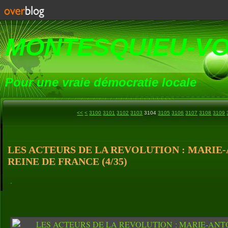
MONTESQUIEU-V
Pour une vraie démocratie locale
<<
<
3100
3101
3102
3103
3104
3105
3106
3107
3108
3109
LES ACTEURS DE LA REVOLUTION : MARIE
REINE DE FRANCE (4/35)
.