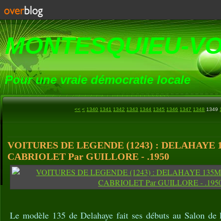
MONTESQUIEU-V
Pour une vraie démocratie locale
1300
1310
1320
1330
<<
<
1340
1341
1342
1343
1344
1345
1346
1347
1348
1349
VOITURES DE LEGENDE (1243) : DELAHAYE 
CABRIOLET Par GUILLORE - .1950
Le modèle 135 de Delahaye fait ses débuts au Salon de 