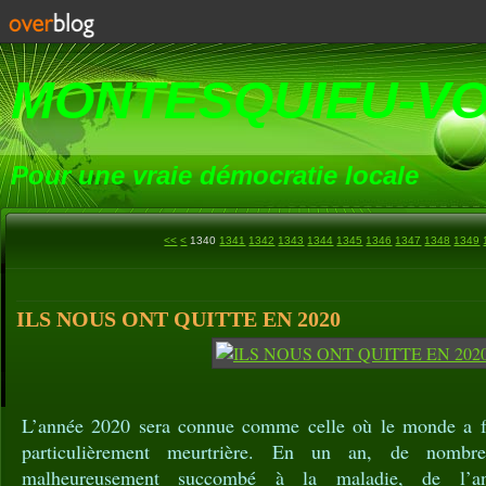
MONTESQUIEU-V
Pour une vraie démocratie locale
1300
1310
1320
1330
<<
<
1340
1341
1342
1343
1344
1345
1346
1347
1348
1349
ILS NOUS ONT QUITTE EN 2020
L’année 2020 sera connue comme celle où le monde a f
particulièrement meurtrière. En un an, de nombreu
malheureusement succombé à la maladie, de l’an