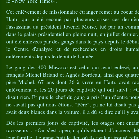
le «New York Times».
Cet enlèvement de missionnaire étranger remet au coeur de l
Haïti, qui a été secoué par plusieurs crises ces derni
l'assassinat du président Jovenel Moïse, tué par un comm
dans le palais présidentiel en pleine nuit, en juillet derni
ont été enlevées par des gangs dans le pays depuis le débu
le Centre d'analyse et de recherches en droits huma
enlèvements depuis le début de l'année.
Le gang des 400 Mawozo est celui qui avait enlevé, au 
français Michel Briand et Agnès Bordeau, ainsi que quatre 
père Michel, 67 ans dont 36 à vivre en Haïti, avait ra
enlèvement et les 20 jours de captivité qui ont suivi : «O
disait rien. Et puis le chef du gang a pris l’un d’entre nous
ne savait pas qui nous étions. "Père", ça ne lui disait pa
avait deux blancs dans la voiture, il a dû se dire qu’il y av
Dès les premiers jours de captivité, les otages ont enta
ravisseurs : «On s’est aperçu qu’ils étaient d’anciens dé
leur famille. Le gang était le lieu où ils avaient trouvé ref