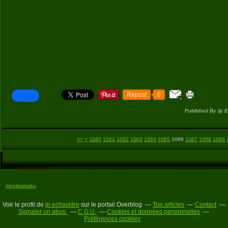
Repost
0
Published By Jp E
1000
1010
1020
1030
1040
1050
<<
<
1060
1061
1062
1063
1064
1065
1066
1067
1068
1069
montesquieu
Voir le profil de
jp echavidre
sur le portail Overblog
Top articles
Contact
Signaler un abus
C.G.U.
Cookies et données personnelles
Préférences cookies