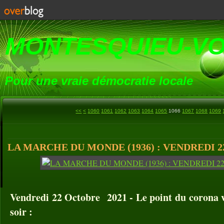
MONTESQUIEU-V
Pour une vraie démocratie locale
1000
1010
1020
1030
1040
1050
<<
<
1060
1061
1062
1063
1064
1065
1066
1067
1068
1069
LA MARCHE DU MONDE (1936) : VENDREDI 2
Vendredi 22 Octobre 2021 - Le point du corona v
soir :