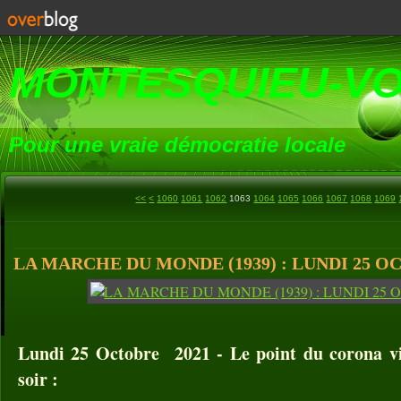
MONTESQUIEU-V
Pour une vraie démocratie locale
1000
1010
1020
1030
1040
1050
<<
<
1060
1061
1062
1063
1064
1065
1066
1067
1068
1069
LA MARCHE DU MONDE (1939) : LUNDI 25 O
Lundi 25 Octobre 2021 - Le point du corona vi
soir :