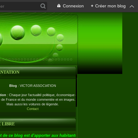
Connexion
+
Créer mon blog
ENTATION
Blog
: VICTOR ASSOCIATION
tion
: Chaque jour l'actualité politique, économique et
e de France et du monde commentée et en images.
Mais aussi les voitures de légende.
Contact
 LIBRE
t de ce blog est d'apporter aux habitants