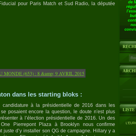
de 
-Fiducial pour Paris Match et Sud Radio, la députée
régul
l'ess
but
cont
no
conviv
RECH
ARCH
inton dans les starting bloks :
a candidature à la présidentielle de 2016 dans les
LISTE
se posaient encore la question, le doute n'est plus
présenter à l’élection présidentielle de 2016. Un des
L'EUR
 One Pierrepont Plaza à Brooklyn nous confirme
out juste d’y installer son QG de campagne. Hillary y a