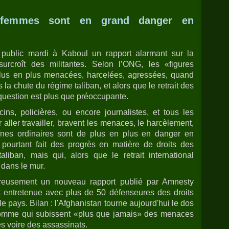
 femmes sont en grand danger en
 public mardi à Kaboul un rapport alarmant sur la
urcroît des militantes. Selon l’ONG, les «figures
plus en plus menacées, harcelées, agressées, quand
 la chute du régime taliban, et alors que le retrait des
question est plus que préoccupante.
ns, policières, ou encore journalistes, et tous les
r aller travailler, bravent les menaces, le harcèlement,
oïnes ordinaires sont de plus en plus en danger en
 pourtant fait des progrès en matière de droits des
iban, mais qui, alors que le retrait international
 dans le mur.
reusement un nouveau rapport publié par Amnesty
t entretenue avec plus de 50 défenseures des droits
le pays. Bilan : l'Afghanistan tourne aujourd'hui le dos
'Homme qui subissent «plus que jamais» des menaces
s voire des assassinats.