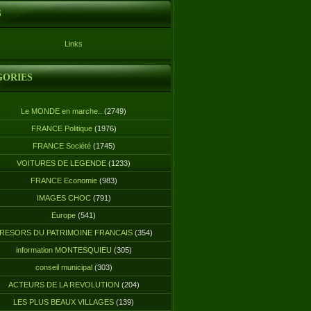
S
Links
GORIES
Le MONDE en marche..
(2749)
FRANCE Politique
(1976)
FRANCE Société
(1745)
VOITURES DE LEGENDE
(1233)
FRANCE Economie
(983)
IMAGES CHOC
(791)
Europe
(541)
RESORS DU PATRIMOINE FRANCAIS
(354)
information MONTESQUIEU
(305)
conseil municipal
(303)
ACTEURS DE LA REVOLUTION
(204)
LES PLUS BEAUX VILLAGES
(139)