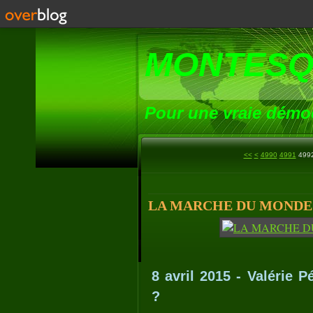
MONTESQ
Pour une vraie démoc
4900
4910
4920
4930
4940
4950
4960
4970
4980
<<
<
4990
4991
499
LA MARCHE DU MONDE (65
8 avril 2015 - Valérie P
?