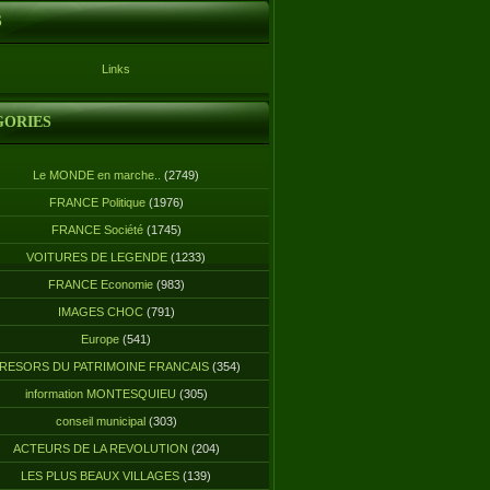
S
Links
GORIES
Le MONDE en marche..
(2749)
FRANCE Politique
(1976)
FRANCE Société
(1745)
VOITURES DE LEGENDE
(1233)
FRANCE Economie
(983)
IMAGES CHOC
(791)
Europe
(541)
RESORS DU PATRIMOINE FRANCAIS
(354)
information MONTESQUIEU
(305)
conseil municipal
(303)
ACTEURS DE LA REVOLUTION
(204)
LES PLUS BEAUX VILLAGES
(139)