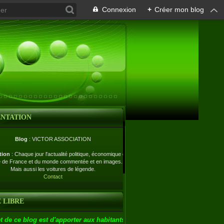
Connexion
+
Créer mon blog
ENTATION
Blog
: VICTOR ASSOCIATION
tion
: Chaque jour l'actualité politique, économique et
e de France et du monde commentée et en images.
Mais aussi les voitures de légende.
Contact
 LIBRE
t de ce blog est d'apporter aux habitants