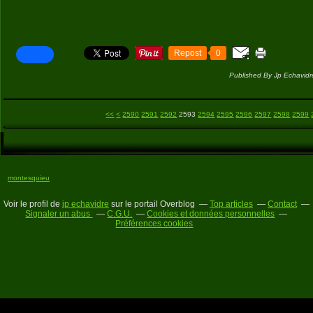
Repost
0
Published By Jp Echavidr
2500
2510
2520
2530
2540
2550
2560
2570
2580
<<
<
2590
2591
2592
2593
2594
2595
2596
2597
2598
2599
montesquieu
Voir le profil de
jp echavidre
sur le portail Overblog
Top articles
Contact
Signaler un abus
C.G.U.
Cookies et données personnelles
Préférences cookies