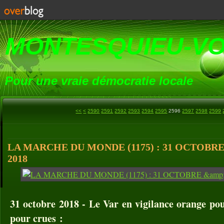
MONTESQUIEU-V
Pour une vraie démocratie locale
2500
2510
2520
2530
2540
2550
2560
2570
2580
<<
<
2590
2591
2592
2593
2594
2595
2596
2597
2598
2599
LA MARCHE DU MONDE (1175) : 31 OCTOBR
2018
31 octobre 2018 - Le Var en vigilance orange pou
pour crues :