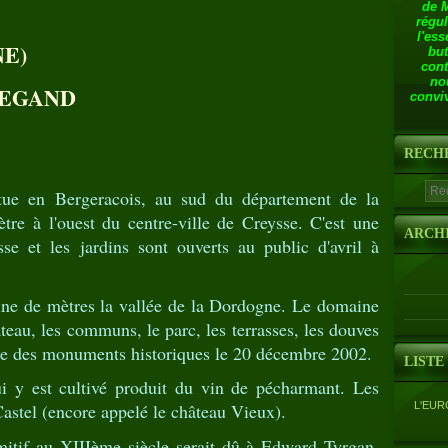
de 
régul
l'ess
E)
but
cont
no
REGAND
conviv
RECH
tue en Bergeracois, au sud du département de la
re à l'ouest du centre-ville de Creysse. C'est une
ARCH
sse et les jardins sont ouverts au public d'avril à
ine de mètres la vallée de la Dordogne. Le domaine
teau, les communs, le parc, les terrasses, les douves
titre des monuments historiques le 20 décembre 2002.
LISTE
i y est cultivé produit du vin de pécharmant. Les
L'EUR
astel (encore appelé le château Vieux).
mitif au XIIIème siècle serait dû à Edward Tyrgan,