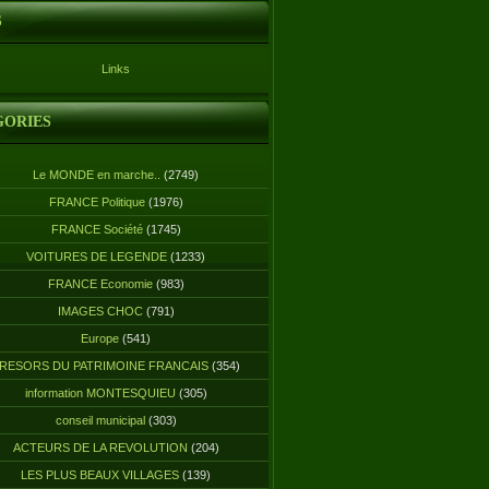
S
Links
GORIES
Le MONDE en marche..
(2749)
FRANCE Politique
(1976)
FRANCE Société
(1745)
VOITURES DE LEGENDE
(1233)
FRANCE Economie
(983)
IMAGES CHOC
(791)
Europe
(541)
RESORS DU PATRIMOINE FRANCAIS
(354)
information MONTESQUIEU
(305)
conseil municipal
(303)
ACTEURS DE LA REVOLUTION
(204)
LES PLUS BEAUX VILLAGES
(139)