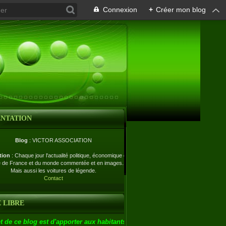
Connexion
+
Créer mon blog
ENTATION
Blog
: VICTOR ASSOCIATION
tion
: Chaque jour l'actualité politique, économique et
e de France et du monde commentée et en images.
Mais aussi les voitures de légende.
Contact
 LIBRE
t de ce blog est d'apporter aux habitants