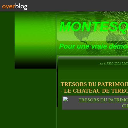
MONTESQ
Pour une vraie démoc
<<
<
2300
2301
230
TRESORS DU PATRIMOI
- LE CHATEAU DE TIRE