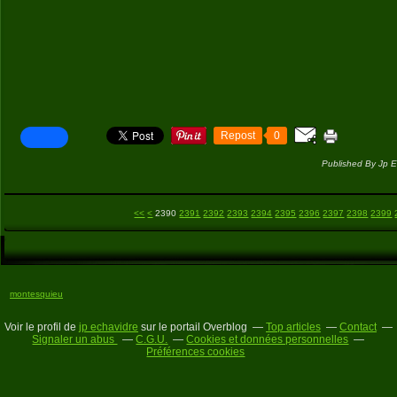
Repost
0
Published By Jp E
2300
2310
2320
2330
2340
2350
2360
2370
2380
<<
<
2390
2391
2392
2393
2394
2395
2396
2397
2398
2399
montesquieu
Voir le profil de
jp echavidre
sur le portail Overblog
Top articles
Contact
Signaler un abus
C.G.U.
Cookies et données personnelles
Préférences cookies