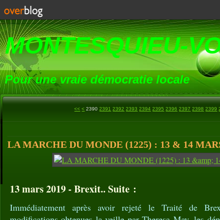
MONTESQUIEU-V
Pour une vraie démocratie locale
2300
2310
2320
2330
2340
2350
2360
2370
2380
<<
<
2390
2391
2392
2393
2394
2395
2396
2397
2398
2399
LA MARCHE DU MONDE (1225) : 13 & 14 MARS
13 mars 2019 - Brexit.. Suite :
Immédiatement après avoir rejeté le Traité de Brex
modifications obtenues la veille par Theresa May, les dép