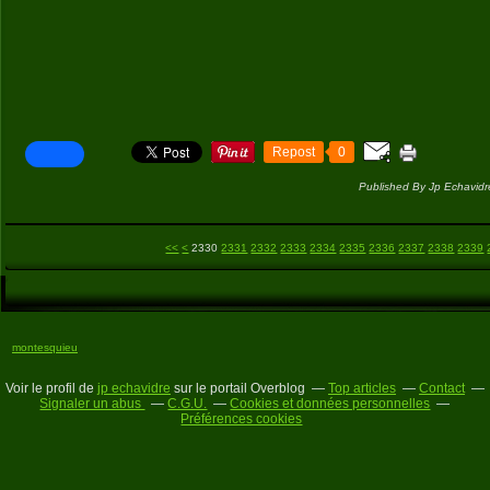
Repost
0
Published By Jp Echavidr
2300
2310
2320
<<
<
2330
2331
2332
2333
2334
2335
2336
2337
2338
2339
montesquieu
Voir le profil de
jp echavidre
sur le portail Overblog
Top articles
Contact
Signaler un abus
C.G.U.
Cookies et données personnelles
Préférences cookies