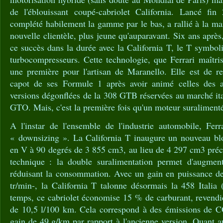
de l'éblouissant coupé-cabriolet California. Lancé fin
complété habilement la gamme par le bas, a rallié à la m
nouvelle clientèle, plus jeune qu'auparavant. Six ans après,
ce succès dans la durée avec la California T, le T symbol
turbocompresseurs. Cette technologie, que Ferrari maîtris
une première pour l'artisan de Maranello. Elle est de re
capot de ses Formule 1 après avoir animé celles des 
versions dégonflées de la 308 GTB réservées au marché it
GTO. Mais, c'est la première fois qu'un moteur suralimenté e
A l'instar de l'ensemble de l'industrie automobile, Ferr
« downsizing ». La California T inaugure un nouveau bl
en V à 90 degrés de 3 855 cm3, au lieu de 4 297 cm3 pré
technique : la double suralimentation permet d'augment
réduisant la consommation. Avec un gain en puissance d
tr/min-, la California T talonne désormais la 458 Itali
temps, ce cabriolet économise 15 % de carburant, reven
de 10,5 l/100 km. Cela correspond à des émissions de C
gain de 49 g/km par rapport à l'ancienne version. Quant 