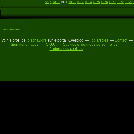
1000
1010
1020
1030
1040
1050
1060
<<
<
1070
1071
1072
1073
1074
1075
1076
1077
1078
1079
montesquieu
Voir le profil de
jp echavidre
sur le portail Overblog
Top articles
Contact
Signaler un abus
C.G.U.
Cookies et données personnelles
Préférences cookies