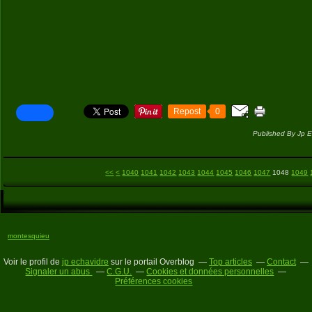
Repost
0
Published By Jp E
1000
1010
1020
1030
<<
<
1040
1041
1042
1043
1044
1045
1046
1047
1048
1049
montesquieu
Voir le profil de
jp echavidre
sur le portail Overblog
Top articles
Contact
Signaler un abus
C.G.U.
Cookies et données personnelles
Préférences cookies