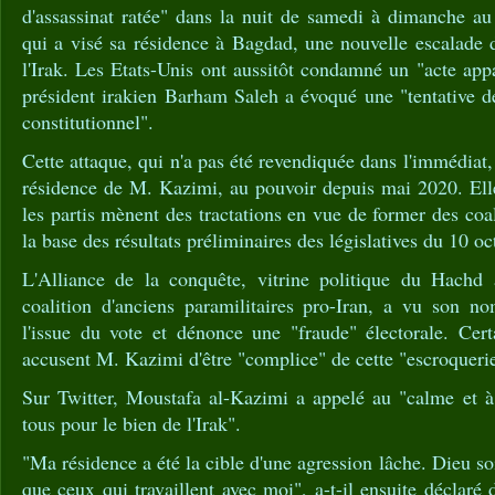
d'assassinat ratée" dans la nuit de samedi à dimanche a
qui a visé sa résidence à Bagdad, une nouvelle escalade d
l'Irak. Les Etats-Unis ont aussitôt condamné un "acte appa
président irakien Barham Saleh a évoqué une "tentative d
constitutionnel".
Cette attaque, qui n'a pas été revendiquée dans l'immédiat, 
résidence de M. Kazimi, au pouvoir depuis mai 2020. El
les partis mènent des tractations en vue de former des coa
la base des résultats préliminaires des législatives du 10 oc
L'Alliance de la conquête, vitrine politique du Hachd 
coalition d'anciens paramilitaires pro-Iran, a vu son n
l'issue du vote et dénonce une "fraude" électorale. Cer
accusent M. Kazimi d'être "complice" de cette "escroqueri
Sur Twitter, Moustafa al-Kazimi a appelé au "calme et à 
tous pour le bien de l'Irak".
"Ma résidence a été la cible d'une agression lâche. Dieu soit
que ceux qui travaillent avec moi", a-t-il ensuite déclaré