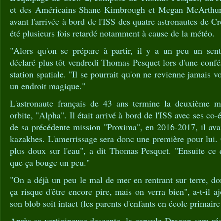
et des Américains Shane Kimbrough et Megan McArthur, r
avant l'arrivée à bord de l'ISS des quatre astronautes de C
été plusieurs fois retardé notamment à cause de la météo.
"Alors qu'on se prépare à partir, il y a un peu un sen
déclaré plus tôt vendredi Thomas Pesquet lors d'une confé
station spatiale. "Il se pourrait qu'on ne revienne jamais vo
un endroit magique."
L'astronaute français de 43 ans termine la deuxième mi
orbite, "Alpha". Il était arrivé à bord de l'ISS avec ses co-
de sa précédente mission "Proxima", en 2016-2017, il avait
kazakhes. L'amerrissage sera donc une première pour lui. 
plus doux sur l'eau", a dit Thomas Pesquet. "Ensuite ce qu
que ça bouge un peu."
"On a déjà un peu le mal de mer en rentrant sur terre, do
ça risque d'être encore pire, mais on verra bien", a-t-il 
son blob soit intact (les parents d'enfants en école primai
Après sa vertigineuse descente, la capsule Dragon sera réc