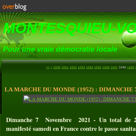
MONTESQUIEU-V
Pour une vraie démocratie locale
1000
1010
1020
1030
<<
<
1040
1041
1042
1043
1044
1045
1046
1047
1048
1049
LA MARCHE DU MONDE (1952) : DIMANCHE 
Dimanche 7 Novembre 2021 - Un total de 28
manifesté samedi en France contre le passe sanita