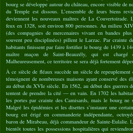
bourg se développe autour du château, encore visible de no
du Temple est dissous. L’ensemble de leurs biens revie
deviennent les nouveaux maîtres de La Couvertoirade.
feux en 1328, soit environ 800 personnes. Au milieu XIVe
(des compagnies de mercenaires vivant en bandes plus
souvent peu disciplinées) pillent le Larzac. Par crainte 
habitants finissent par faire fortifier le bourg de 1439 à 1
maître maçon de Saint-Beauzély, qui est chargé d'
Malheureusement, ce territoire se sera déjà fortement dépe
À ce siècle de fléaux succède un siècle de repeuplement 
témoignent de nombreuses maisons ayant conservé des él
au début du XVIe siècle. En 1562, au début des guerres d
tentent de prendre la cité — en vain. En 1702 les habitan
les portes par crainte des Camisards, mais le bourg ne s
Malgré les épidémies et les disettes s’instaure une certai
bourg est érigé en commanderie indépendante, octroyée
baron de Mirabeau, déjà commandeur de Sainte-Eulalie. L
bientôt toutes les possessions hospitalières qui reviend