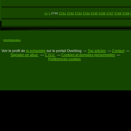
2700
2710
2720
2730
<<
<
2740
2741
2742
2743
2744
2745
2746
2747
2748
2749
montesquieu
Voir le profil de
jp echavidre
sur le portail Overblog
Top articles
Contact
Signaler un abus
C.G.U.
Cookies et données personnelles
Préférences cookies