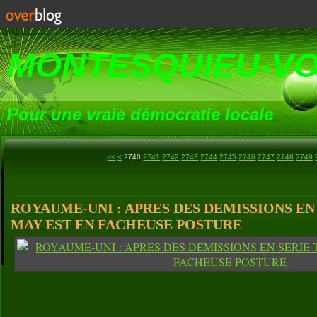
MONTESQUIEU-V
Pour une vraie démocratie locale
2700
2710
2720
2730
<<
<
2740
2741
2742
2743
2744
2745
2746
2747
2748
2749
ROYAUME-UNI : APRES DES DEMISSIONS EN
MAY EST EN FACHEUSE POSTURE