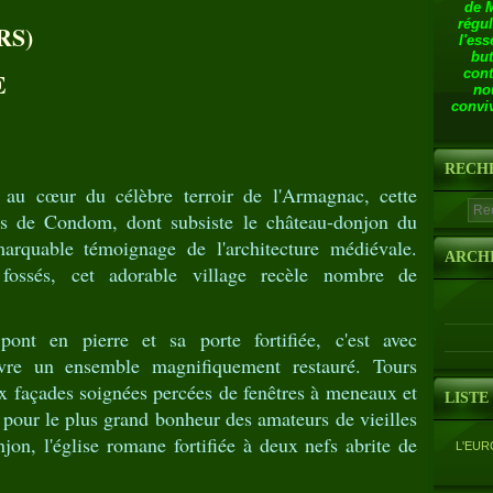
de 
régul
RS)
l'ess
but
cont
E
no
conviv
RECH
 au cœur du célèbre terroir de l'Armagnac, cette
es de Condom, dont subsiste le château-donjon du
marquable témoignage de l'architecture médiévale.
ARCH
fossés, cet adorable village recèle nombre de
pont en pierre et sa porte fortifiée, c'est avec
vre un ensemble magnifiquement restauré. Tours
ux façades soignées percées de fenêtres à meneaux et
LISTE
 pour le plus grand bonheur des amateurs de vieilles
njon, l'église romane fortifiée à deux nefs abrite de
L'EUR