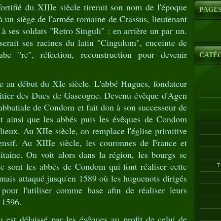
fortifié du XIIIe siècle tirerait son nom de l'époque
PAGE
 à un siège de l'armée romaine de Crassus, lieutenant
 à ses soldats "Retro Singuli" : en arrière un par un.
erait ses racines du latin "Cingulum", enceinte de
be "re", réfection, reconstruction pour devenir
CATÉ
ire au début du XIe siècle. L'abbé Hugues, fondateur
ritier des Ducs de Gascogne. Devenu évêque d'Agen
e abbatiale de Condom et fait don à son successeur de
est ainsi que les abbés puis les évêques de Condom
lieux. Au XIIe siècle, on remplace l'église primitive
ensif. Au XIIIe siècle, les couronnes de France et
itaine. On voit alors dans la région, les bourgs se
 Ce sont les abbés de Condom qui font réaliser cette
T
jamais attaqué jusqu'en 1589 où les huguenots dirigés
our l'utiliser comme base afin de réaliser leurs
n 1596.
 est délaissé par les évêques au profit de celui de