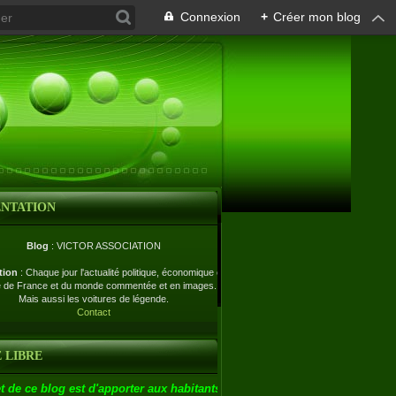
Connexion
+
Créer mon blog
ENTATION
Blog
: VICTOR ASSOCIATION
tion
: Chaque jour l'actualité politique, économique et
e de France et du monde commentée et en images.
Mais aussi les voitures de légende.
Contact
 LIBRE
t de ce blog est d'apporter aux habitants