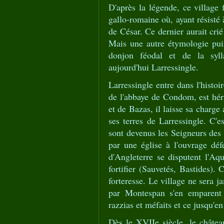
D'après la légende, ce village 
gallo-romaine où, ayant résisté
de César. Ce dernier aurait crié
Mais une autre étymologie puis
donjon féodal et de la sylla
aujourd'hui Larressingle.
Larressingle entre dans l'histo
de l'abbaye de Condom, est hé
et de Bazas, il laisse sa charg
ses terres de Larressingle. C'
sont devenus les Seigneurs des 
par une église à l'ouvrage déf
d'Angleterre se disputent l'Aqu
fortifier (Sauvetés, Bastides).
forteresse. Le village ne sera 
par Montespan s'en emparent p
razzias et méfaits et ce jusqu'e
Dès le XVIIe siècle, le château