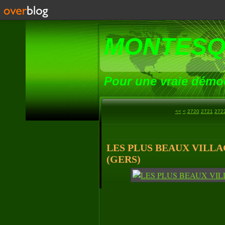
MONTESQ
Pour une vraie démoc
2700
2710
<<
<
2720
2721
272
LES PLUS BEAUX VILLA
(GERS)