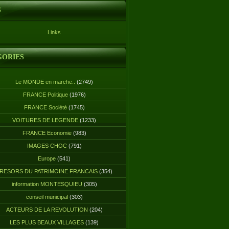
S
Links
GORIES
Le MONDE en marche..
(2749)
FRANCE Politique
(1976)
FRANCE Société
(1745)
VOITURES DE LEGENDE
(1233)
FRANCE Economie
(983)
IMAGES CHOC
(791)
Europe
(541)
RESORS DU PATRIMOINE FRANCAIS
(354)
information MONTESQUIEU
(305)
conseil municipal
(303)
ACTEURS DE LA REVOLUTION
(204)
LES PLUS BEAUX VILLAGES
(139)