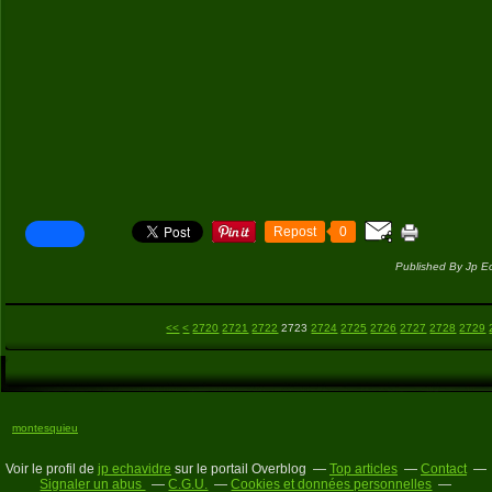
Repost
0
Published By Jp E
2700
2710
<<
<
2720
2721
2722
2723
2724
2725
2726
2727
2728
2729
montesquieu
Voir le profil de
jp echavidre
sur le portail Overblog
Top articles
Contact
Signaler un abus
C.G.U.
Cookies et données personnelles