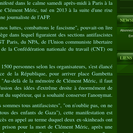
ifesté dans le calme samedi après-midi à Paris à la
te Clément Méric, tué en 2013 à la suite d'une rixe
ne journaliste de l'AFP.
NEWS
nos luttes, combattons le fascisme", pouvait-on lire
Abonnez-
ège dans lequel figuraient des sections antifascistes
Em
CGT Paris, du NPA, de l'Union communiste libertaire
 de la Confédération nationale du travail (CNT) ou
LIENS
500 personnes selon les organisateurs, s'est élancé
ce de la République, pour arriver place Gambetta
 "Au-delà de la mémoire de Clément Méric, il faut
ffusion des idées d'extrême droite à énormément de
nt du supérieur, qui a souhaité conserver l'anonymat.
sommes tous antifascistes", "on n'oublie pas, on ne
ous des enfants de Gaza"), cette manifestation est
cès en appel au terme duquel deux ex-skinheads ont
 prison pour la mort de Clément Méric, après une