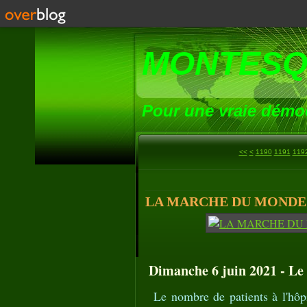
MONTESQ
Pour une vraie démoc
1100
1110
1120
1130
1140
1150
1160
1170
1180
<<
<
1190
1191
119
LA MARCHE DU MONDE (1
Dimanche 6 juin 2021 - Le p
Le nombre de patients à l'hôp