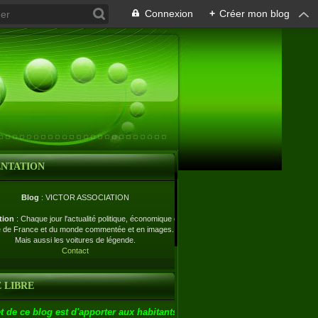
Connexion
+
Créer mon blog
ENTATION
Blog
: VICTOR ASSOCIATION
tion
: Chaque jour l'actualité politique, économique et
e de France et du monde commentée et en images.
Mais aussi les voitures de légende.
Contact
 LIBRE
t de ce blog est d'apporter aux habitants