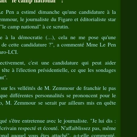
ait "le camp national" :
 Pen a estimé dimanche qu'une candidature à la
mmour, le journaliste du Figaro et éditorialiste star
 "le camp national" à ce scrutin.
ée à la démocratie (...), cela ne me pose qu'une
érêt de cette candidature ?", a commenté Mme Le Pen
aro-LCI.
ctivement, c'est une candidature qui peut aider
te à l'élection présidentielle, ce que les sondages
nt".
 sur les velléités de M. Zemmour de franchir le pas
s que différentes personnalités se prononcent pour le
ico, M. Zemmour se serait par ailleurs mis en quête
 s'être entretenue avec le journaliste. "Je lui dis :
 écrivain respecté et écouté. N'affaiblissez pas, même
onal auquel vous êtes attaché", a-t-elle commenté,