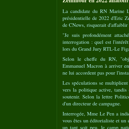
Zemmour en 2022 affaiblir
La candidate du RN Marine Le
présidentielle de 2022 d'Eric Ze
de CNews, risquerait d'affaiblir
"Je suis profondément attach
interrogation : quel est l'int
lors du Grand Jury RTL-Le Fig
Selon le cheffe du RN, "obje
Emmanuel Macron à arriver en tê
ne lui accordent pas pour l'insta
Les spéculations se multiplient
vers la politique active, tandi
soutenir. Selon la lettre Polit
d'un directeur de campagne.
Interrogée, Mme Le Pen a indiqué
vous êtes un éditorialiste et un
un tant soit peu, le camp nati