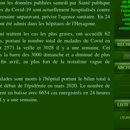
elon les données publiées samedi par Santé publique
de 
régul
s du Covid-19 sont actuellement hospitalisés contre
l'ess
semaine auparavant, précise l'agence sanitaire. En 24
but
cont
nt été admis dans les hôpitaux de l'Hexagone.
no
conviv
i traitent les cas les plus graves, ont accueilli 62
, portant le nombre total de malades du Covid en
RECH
ent 2571 la veille et 3028 il y a une semaine. Cet
ous la barre des 3000 dimanche et a diminué de plus
fin avril, au plus fort de la troisième vague de
ARCH
ades sont morts à l'hôpital portant le bilan total à
le début de l'épidémie en mars 2020. Le nombre de
ent en baisse avec 6654 cas enregistrés en 24 heures
il y a une semaine.
LISTE
L'EUR