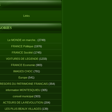
S
Links
GORIES
Le MONDE en marche..
(2749)
FRANCE Politique
(1976)
FRANCE Société
(1745)
VOITURES DE LEGENDE
(1233)
FRANCE Economie
(983)
IMAGES CHOC
(791)
Europe
(541)
RESORS DU PATRIMOINE FRANCAIS
(354)
information MONTESQUIEU
(305)
conseil municipal
(303)
ACTEURS DE LA REVOLUTION
(204)
LES PLUS BEAUX VILLAGES
(139)