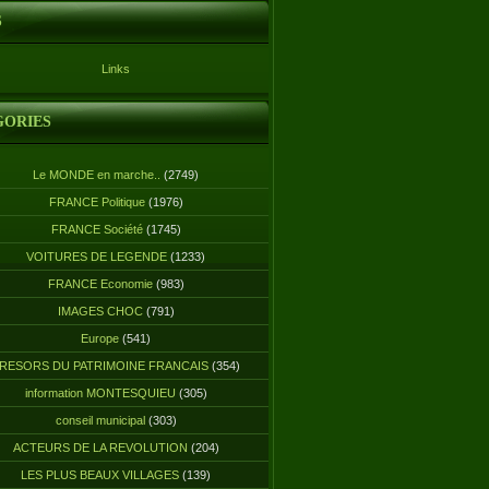
S
Links
GORIES
Le MONDE en marche..
(2749)
FRANCE Politique
(1976)
FRANCE Société
(1745)
VOITURES DE LEGENDE
(1233)
FRANCE Economie
(983)
IMAGES CHOC
(791)
Europe
(541)
RESORS DU PATRIMOINE FRANCAIS
(354)
information MONTESQUIEU
(305)
conseil municipal
(303)
ACTEURS DE LA REVOLUTION
(204)
LES PLUS BEAUX VILLAGES
(139)