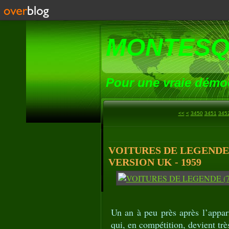
MONTESQ
Pour une vraie démoc
3400
3410
3420
3430
3440
<<
<
3450
3451
345
VOITURES DE LEGENDE 
VERSION UK - 1959
Un an à peu près après l’appar
qui, en compétition, devient t