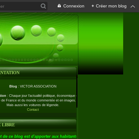
Connexion
+
Créer mon blog
ENTATION
Blog
: VICTOR ASSOCIATION
tion
: Chaque jour l'actualité politique, économique et
e de France et du monde commentée et en images.
Mais aussi les voitures de légende.
Contact
 LIBRE
t de ce blog est d'apporter aux habitants