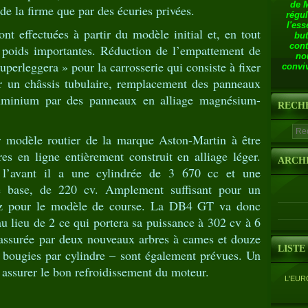
de 
e de la firme que par des écuries privées.
régul
l'ess
t effectuées à partir du modèle initial et, en tout
but
cont
e poids importantes. Réduction de l’empattement de
no
perleggera » pour la carrosserie qui consiste à fixer
conviv
ur un châssis tubulaire, remplacement des panneaux
aluminium par des panneaux en alliage magnésium-
RECH
 modèle routier de la marque Aston-Martin à être
es en ligne entièrement construit en alliage léger.
ARCH
 l’avant il a une cylindrée de 3 670 cc et une
e base, de 220 cv. Amplement suffisant pour un
sez pour le modèle de course. La DB4 GT va donc
u lieu de 2 ce qui portera sa puissance à 302 cv à 6
t assurée par deux nouveaux arbres à cames et douze
LISTE
 bougies par cylindre – sont également prévues. Un
r assurer le bon refroidissement du moteur.
L'EUR