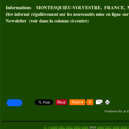
Informations MONTESQUIEU-VOLVESTRE, FRANCE, MO
être informé régulièrement sur les nouveautés mise en ligne sur 
Newsletter (voir dans la colonne ci-contre)
Repost
0
Published By Jp E
3400
3410
3420
3430
3440
<<
<
3450
3451
3452
3453
3454
3455
3456
3457
3458
3459