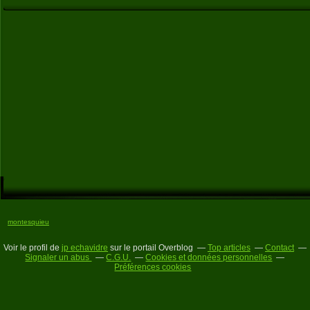
montesquieu
Voir le profil de
jp echavidre
sur le portail Overblog
Top articles
Contact
Signaler un abus
C.G.U.
Cookies et données personnelles
Préférences cookies