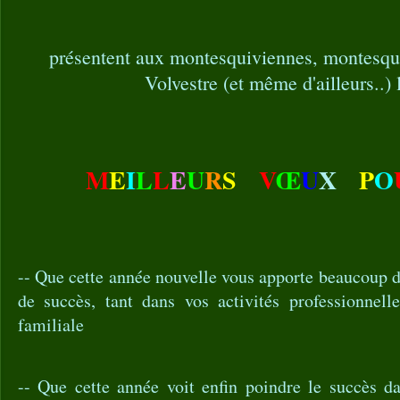
présentent aux montesquiviennes, montesqu
Volvestre (et même d'ailleurs..) 
M
E
I
L
L
E
U
R
S
V
Œ
U
X
P
O
-- Que cette année nouvelle vous apporte beaucoup d
de succès, tant dans vos activités professionnell
familiale
-- Que cette année voit enfin poindre le succès d