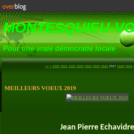
MONTESQUIEU-V
Pour une vraie démocratie locale
<<
<
2500
2501
2502
2503
2504
2505
2506
2507
2508
2509
MEILLEURS VOEUX 2019
Jean Pierre Echavidr