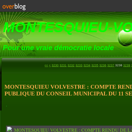
MONTESQUIEU-V
Pour une vraie démocratie locale
3200
3210
3220
<<
<
3230
3231
3232
3233
3234
3235
3236
3237
3238
3239
MONTESQUIEU VOLVESTRE : COMPTE REND
PUBLIQUE DU CONSEIL MUNICIPAL DU 11 S
.