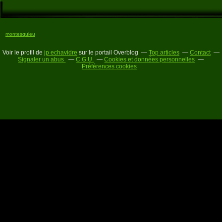
montesquieu
Voir le profil de
jp echavidre
sur le portail Overblog
Top articles
Contact
Signaler un abus
C.G.U.
Cookies et données personnelles
Préférences cookies