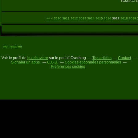
Published B
3600
<<
<
3610
3611
3612
3613
3614
3615
3616
3617
3618
3619
montesquieu
Voir le profil de
jp echavidre
sur le portail Overblog
Top articles
Contact
Signaler un abus
C.G.U.
Cookies et données personnelles
Préférences cookies