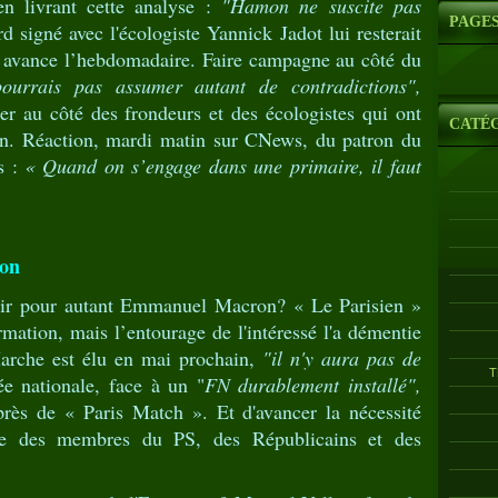
en livrant cette analyse :
"Hamon ne suscite pas
PAGE
d signé avec l'écologiste Yannick Jadot lui resterait
e, avance l’hebdomadaire. Faire campagne au côté du
ourrais pas assumer autant de contradictions",
cher au côté des frondeurs et des écologistes qui ont
CATÉ
n. Réaction, mardi matin sur CNews, du patron du
s :
« Quand on s’engage dans une primaire, il faut
ion
enir pour autant Emmanuel Macron? « Le Parisien »
mation, mais l’entourage de l'intéressé l'a démentie
Marche est élu en mai prochain,
"il n'y aura pas de
T
e nationale, face à un "
FN durablement installé",
uprès de « Paris Match ». Et d'avancer la nécessité
e des membres du PS, des Républicains et des