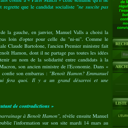
de 
 regrette que le candidat socialiste
"ne suscite pas
régul
l'ess
but
cont
no
conviv
 de la gauche, en janvier, Manuel Valls a choisi la
t pas loin d'opter pour celle du "ni-ni". Comme le
RECH
ale Claude Bartolone, l'ancien Premier ministre fait
noît Hamon, dont il ne partage pas toutes les idées
utenir au nom de la solidarité entre candidats à la
 Macron, son ancien ministre de l'Economie. Dans «
ARCH
l confie son embarras :
"Benoit Hamon? Emmanuel
ui fera quoi. Il y a un grand désarroi et une
LISTE
utant de contradictions »
 parrainage à Benoît Hamon",
révèle ensuite Manuel
L'EUR
publie l'information sur son site mardi 14 mars au