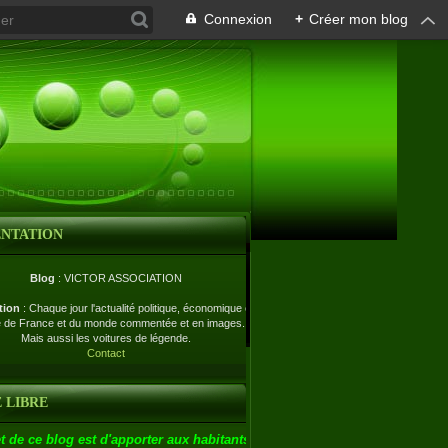
Connexion
+
Créer mon blog
ENTATION
Blog
: VICTOR ASSOCIATION
tion
: Chaque jour l'actualité politique, économique et
e de France et du monde commentée et en images.
Mais aussi les voitures de légende.
Contact
 LIBRE
t de ce blog est d'apporter aux habitants