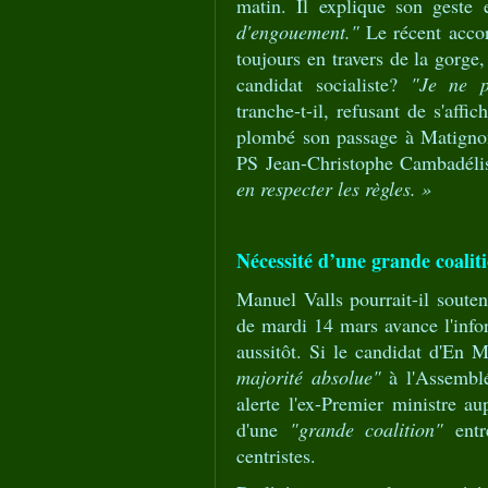
matin. Il explique son geste 
d'engouement."
Le récent accor
toujours en travers de la gorg
candidat socialiste?
"Je ne p
tranche-t-il, refusant de s'affi
plombé son passage à Matigno
PS Jean-Christophe Cambadéli
en respecter les règles. »
Nécessité d’une grande coalit
Manuel Valls pourrait-il sout
de mardi 14 mars avance l'infor
aussitôt. Si le candidat d'En 
majorité absolue"
à l'Assemblé
alerte l'ex-Premier ministre a
d'une
"grande coalition"
entr
centristes.