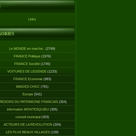
S
Links
GORIES
Le MONDE en marche..
(2749)
FRANCE Politique
(1976)
FRANCE Société
(1745)
VOITURES DE LEGENDE
(1233)
FRANCE Economie
(983)
IMAGES CHOC
(791)
Europe
(541)
RESORS DU PATRIMOINE FRANCAIS
(354)
information MONTESQUIEU
(305)
conseil municipal
(303)
ACTEURS DE LA REVOLUTION
(204)
LES PLUS BEAUX VILLAGES
(139)