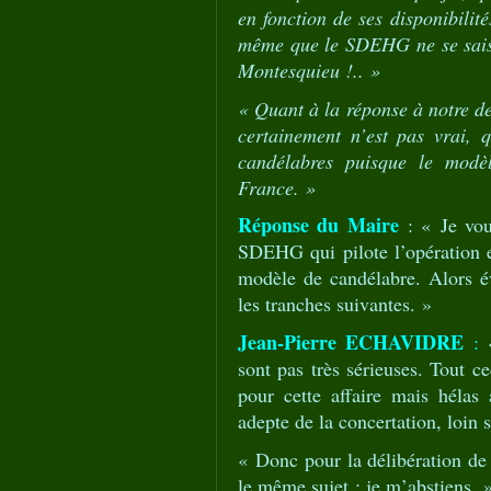
en fonction de ses disponibilité
même que le SDEHG ne se saisiss
Montesquieu !.. »
« Quant à la réponse à notre de
certainement n’est pas vrai, 
candélabres puisque le modè
France. »
Réponse du Maire
: « Je vou
SDEHG qui pilote l’opération e
modèle de candélabre. Alors 
les tranches suivantes. »
Jean-Pierre ECHAVIDRE
:
«
sont pas très sérieuses. Tout c
pour cette affaire mais hélas
adepte de la concertation, loin s
« Donc pour la délibération de 
le même sujet : je m’abstiens. 