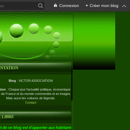
Connexion
+
Créer mon blog
ENTATION
Blog
: VICTOR ASSOCIATION
tion
: Chaque jour l'actualité politique, économique et
e de France et du monde commentée et en images.
Mais aussi les voitures de légende.
Contact
 LIBRE
t de ce blog est d'apporter aux habitants