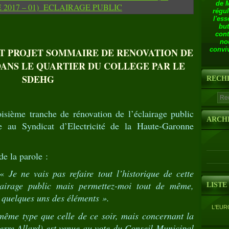
de 
régul
l'ess
but
cont
no
conviv
NT PROJET SOMMAIRE DE RENOVATION DE
DANS LE QUARTIER DU COLLEGE PAR LE
SDEHG
RECH
oisième tranche de rénovation de l’éclairage public
ARCH
ée au Syndicat d’Electricité de la Haute-Garonne
la parole :
«
Je ne vais pas refaire tout l’historique de cette
clairage public mais permettez-moi tout de même,
LISTE
 quelques uns des éléments ».
L'EUR
même type que celle de ce soir, mais concernant la
erre Allard) est venue au vote du Conseil Municipal