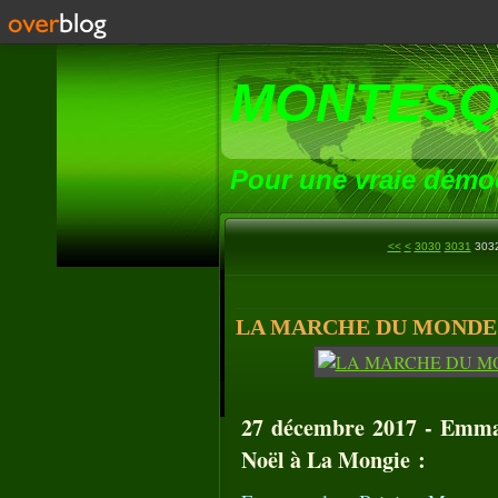
MONTESQ
Pour une vraie démoc
3000
3010
3020
<<
<
3030
3031
303
LA MARCHE DU MONDE (1
27 décembre 2017 - Emman
Noël à La Mongie :