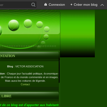
Connexion
+
Créer mon blog
ENTATION
Blog
: VICTOR ASSOCIATION
tion
: Chaque jour l'actualité politique, économique et
e de France et du monde commentée et en images.
Mais aussi les voitures de légende.
Contact
 LIBRE
t de ce blog est d'apporter aux habitants