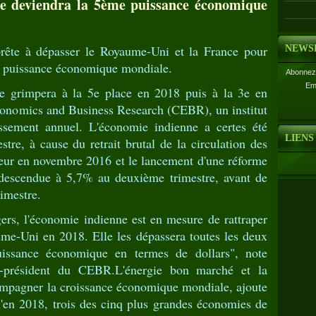
e deviendra la 5ème puissance économique
prête à dépasser le Royaume-Uni et la France pour
NEWS
e puissance économique mondiale.
Abonnez-
Em
de grimpera à la 5e place en 2018 puis à la 3e en
Economics and Business Research (CEBR), un institut
ssement annuel. L'économie indienne a certes été
LIENS
stre, à cause du retrait brutal de la circulation des
leur en novembre 2016 et le lancement d'une réforme
i descendue à 5,7% au deuxième trimestre, avant de
imestre.
ers, l'économie indienne est en mesure de rattraper
ume-Uni en 2018. Elle les dépassera toutes les deux
issance économique en termes de dollars", note
-président du CEBR.L'énergie bon marché et la
ompagner la croissance économique mondiale, ajoute
'en 2018, trois des cinq plus grandes économies de