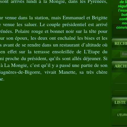
ont arrivés lundi à la Mongie, dans les Pyrénées,
de 
régul
l'ess
but
leur venue dans la station, mais Emmanuel et Brigitte
cont
 venue les saluer. Le couple présidentiel est arrivé
no
conviv
énées. Polaire rouge et bonnet noir sur la tête pour
ur son époux, les deux ont enchaîné les bises et les
 avant de se rendre dans un restaurant d’altitude où
RECH
 en effet sur la terrasse ensoleillée de L’Etape du
i proche du président, qu’ils sont allés déjeuner. Si
 à La Mongie, c’est qu’il y a passé une partie de son
ARCH
agnères-de-Bigorre, vivait Manette, sa très chère
he.
LISTE
L'EUR