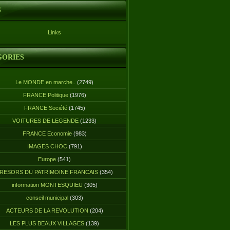
S
Links
GORIES
Le MONDE en marche..
(2749)
FRANCE Politique
(1976)
FRANCE Société
(1745)
VOITURES DE LEGENDE
(1233)
FRANCE Economie
(983)
IMAGES CHOC
(791)
Europe
(541)
RESORS DU PATRIMOINE FRANCAIS
(354)
information MONTESQUIEU
(305)
conseil municipal
(303)
ACTEURS DE LA REVOLUTION
(204)
LES PLUS BEAUX VILLAGES
(139)