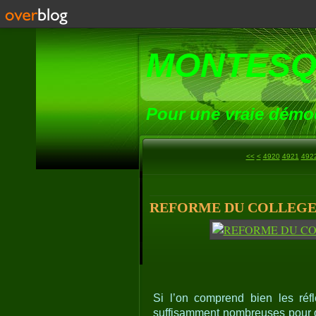
MONTESQ
Pour une vraie démoc
4900
4910
<<
<
4920
4921
492
REFORME DU COLLEGE :
Si l’on comprend bien les réfl
suffisamment nombreuses pour que