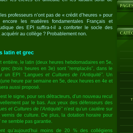
PAGE
les professeurs n’ont pas de « crédit d’heures » pour
 encore les matières fondamentales Français et
dique des EPI suffira-t-il a conforter le socle des
CATÉ
 acquérir au collège ? Probablement non.
 latin et grec
entière, le latin (deux heures hebdomadaires en 5e,
 grec (trois heures en 3e) sont "remplacés", dans le
 par un EPI
"Langues et Cultures de l'Antiquité".
Un
(une heure par semaine en 5e, deux heures en 4e et
sera aussi proposé.
est le signe, pour ses détracteurs, d'un nouveau recul
T
nivellement par le bas. Aux yeux des défenseurs des
es et Cultures de l'Antiquité"
n'est qu'un cautère sur
vernis de culture. De plus, la dotation horaire pour
 ne semble pas garantie.
nent qu'aujourd'hui moins de 20 % des collégiens