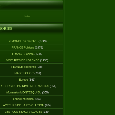
S
Links
GORIES
Le MONDE en marche..
(2749)
FRANCE Politique
(1976)
FRANCE Société
(1745)
VOITURES DE LEGENDE
(1233)
FRANCE Economie
(983)
IMAGES CHOC
(791)
Europe
(541)
RESORS DU PATRIMOINE FRANCAIS
(354)
information MONTESQUIEU
(305)
conseil municipal
(303)
ACTEURS DE LA REVOLUTION
(204)
LES PLUS BEAUX VILLAGES
(139)