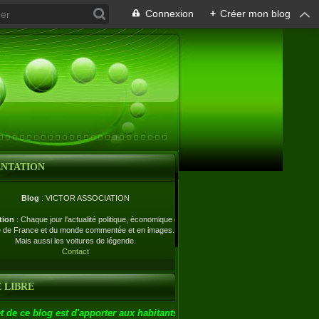
Connexion
+
Créer mon blog
ENTATION
Blog
: VICTOR ASSOCIATION
tion
: Chaque jour l'actualité politique, économique et
e de France et du monde commentée et en images.
Mais aussi les voitures de légende.
Contact
 LIBRE
t de ce blog est d'apporter aux habitants