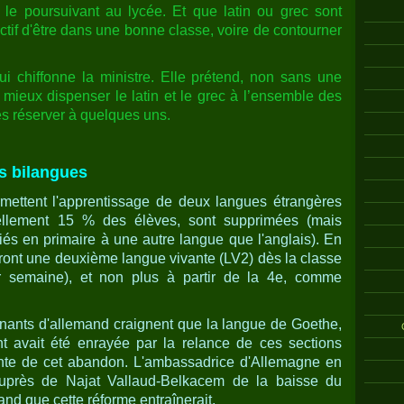
 le poursuivant au lycée. Et que latin ou grec sont
ctif d'être dans une bonne classe, voire de contourner
qui chiffonne la ministre. Elle prétend, non sans une
t mieux dispenser le latin et le grec à l’ensemble des
les réserver à quelques uns.
s bilangues
rmettent l'apprentissage de deux langues étrangères
ellement 15 % des élèves, sont supprimées (mais
iés en primaire à une autre langue que l'anglais). En
eront une deuxième langue vivante (LV2) dès la classe
r semaine), et non plus à partir de la 4e, comme
nants d'allemand craignent que la langue de Goethe,
t avait été enrayée par la relance de ces sections
ante de cet abandon. L'ambassadrice d'Allemagne en
auprès de Najat Vallaud-Belkacem de la baisse du
and que cette réforme entraînerait.