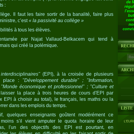
de 
ts :
régul
l'ess
ge. Il faut les faire sortir de la banalité, faire plus
but
cont
ministre, c’est
« la passivité au collège »
no
conviv
bilités à tous les élèves.
entamée par Najat Vallaud-Belkacem qui tend à
mais qui créé la polémique.
RECH
ARCH
nterdisciplinaires"
(EPI), à la croisée de plusieurs
en place :
"Développement durable" ; "Information,
 "Monde économique et professionnel" ; "Culture et
laisser la place à trois heures de cours d'EPI par
x EPI à choisir au total), le français, les maths ou la
rrer dans les emplois du temps.
LISTE
ctif, quelques enseignants goûtent modérément ce
moins s'il vient amputer le quota horaire de leur
L'EUR
s, l'un des objectifs des EPI est pourtant, en
der les élèves en difficulté en les faisant sortir de