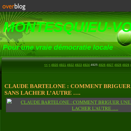
MONTESQUIEU-V
Pour une vraie démocratie locale
4900
4910
<<
<
4920
4921
4922
4923
4924
4925
4926
4927
4928
4929
CLAUDE BARTELONE : COMMENT BRIGUER
SANS LACHER L’AUTRE ….