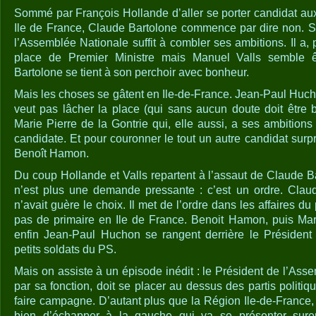
Sommé par François Hollande d’aller se porter candidat au
Ile de France, Claude Bartolone commence par dire non. S
l’Assemblée Nationale suffit à combler ses ambitions. Il a,
place de Premier Ministre mais Manuel Valls semble 
Bartolone se tient à son perchoir avec bonheur.
Mais les choses se gâtent en Ile-de-France. Jean-Paul Huch
veut pas lâcher la place (qui sans aucun doute doit être 
Marie Pierre de la Gontrie qui, elle aussi, a ses ambitions
candidate. Et pour couronner le tout un autre candidat surpri
Benoît Hamon.
Du coup Hollande et Valls repartent à l’assaut de Claude Bar
n’est plus une demande pressante : c’est un ordre. Claud
n’avait guère le choix. Il met de l’ordre dans les affaires du 
pas de primaire en Ile de France. Benoit Hamon, puis Mari
enfin Jean-Paul Huchon se rangent derrière le Présiden
petits soldats du PS.
Mais on assiste à un épisode inédit : le Président de l’Ass
par sa fonction, doit se placer au dessus des partis politiq
faire campagne. D’autant plus que la Région Ile-de-France, 
bien d’échapper à la gauche qui va se présenter sure