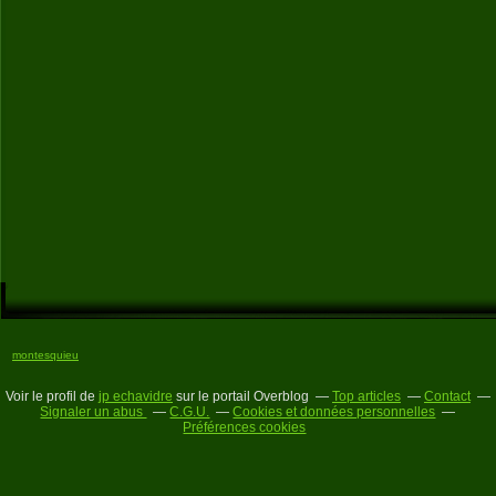
montesquieu
Voir le profil de
jp echavidre
sur le portail Overblog
Top articles
Contact
Signaler un abus
C.G.U.
Cookies et données personnelles
Préférences cookies