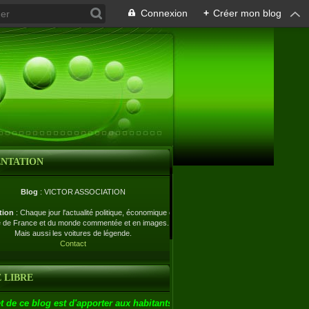
Connexion
+
Créer mon blog
ENTATION
Blog
: VICTOR ASSOCIATION
tion
: Chaque jour l'actualité politique, économique et
e de France et du monde commentée et en images.
Mais aussi les voitures de légende.
Contact
 LIBRE
t de ce blog est d'apporter aux habitants