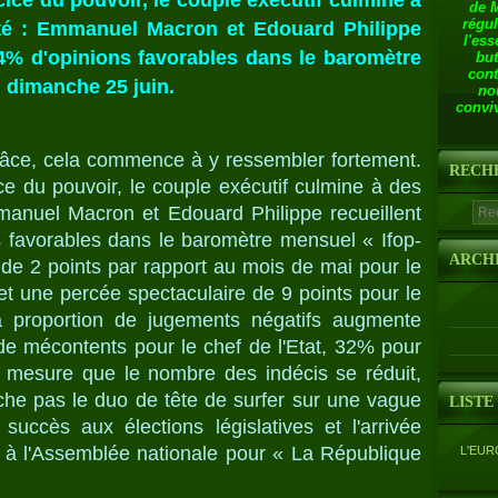
ice du pouvoir, le couple exécutif culmine à
de 
régul
té : Emmanuel Macron et Edouard Philippe
l'ess
e 64% d'opinions favorables dans le baromètre
but
cont
 dimanche 25 juin.
no
conviv
grâce, cela commence à y ressembler fortement.
RECH
e du pouvoir, le couple exécutif culmine à des
anuel Macron et Edouard Philippe recueillent
ns favorables dans le baromètre mensuel « Ifop-
ARCH
de 2 points par rapport au mois de mai pour le
et une percée spectaculaire de 9 points pour le
la proportion de jugements négatifs augmente
 mécontents pour le chef de l'Etat, 32% pour
 mesure que le nombre des indécis se réduit,
che pas le duo de tête de surfer sur une vague
LISTE
succès aux élections législatives et l'arrivée
e à l'Assemblée nationale pour « La République
L'EUR