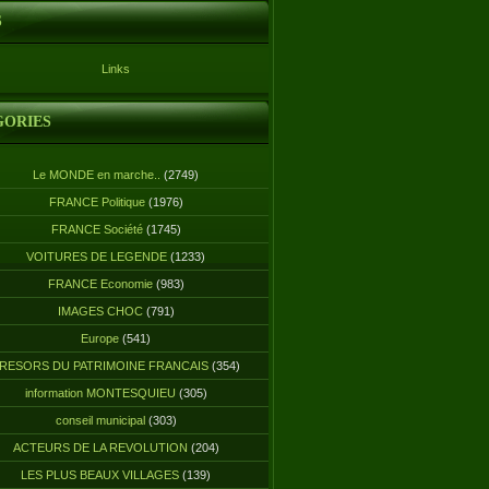
S
Links
GORIES
Le MONDE en marche..
(2749)
FRANCE Politique
(1976)
FRANCE Société
(1745)
VOITURES DE LEGENDE
(1233)
FRANCE Economie
(983)
IMAGES CHOC
(791)
Europe
(541)
RESORS DU PATRIMOINE FRANCAIS
(354)
information MONTESQUIEU
(305)
conseil municipal
(303)
ACTEURS DE LA REVOLUTION
(204)
LES PLUS BEAUX VILLAGES
(139)