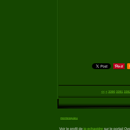
3300
3310
3320
3330
3340
3350
3360
3370
3380
<<
<
3390
3391
339
montesquieu
Voir le profil de
jp echavidre
sur le portail Ov