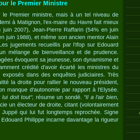
pour le Premier Ministre
le Premier ministre, mais à un tel niveau de
demi à Matignon, l'ex-maire du Havre fait mieux
 juin 2007), Jean-Pierre Raffarin (54% en juin
en juin 1988), et même son ancien mentor Alain
es jugements recueillis par l'Ifop sur Edouard
un mélange de bienveillance et de prudence.
ogées évoquent sa jeunesse, son dynamisme et
tamment crédité d'avoir écarté les ministres du
exposés dans des enquêtes judiciaires. Très
itté la droite pour rallier le nouveau président,
on manque d'autonomie par rapport à l'Elysée.
ui doit tout",
résume un sondé.
"Il a l'air bien,
cie un électeur de droite, citant (volontairement
 Juppé qui lui fut longtemps reprochée. Signe
, Edouard Philippe incarne davantage la rigueur