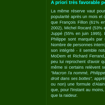
A priori très favorable 
La même réserve vaut pour 
popularité après un mois et 
que François Fillon (61% en
2002), Michel ­Rocard (53% 
Juppé (55% en juin 1995). L
Philippe sont marqués par 
Nombre de personnes interr
son intégrité - il semble no
MoDem et Richard Ferrand, 
peu lui reprochent d'avoir qu
même si certains relèvent s
"Macron l'a nommé, Philippe l
droit dans ses bottes",
appré
ou non) une formule d'Alain
que, pour l'instant au moins
que la raideur.