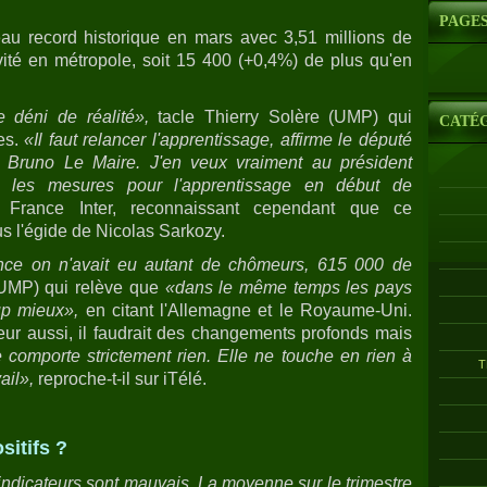
PAGE
au record historique en mars avec 3,51 millions de
ité en métropole, soit 15 400 (+0,4%) de plus qu'en
 déni de réalité»,
tacle Thierry Solère (UMP) qui
CATÉ
es.
«Il faut relancer l'apprentissage, affirme le député
 Bruno Le Maire. J'en veux vraiment au président
es les mesures pour l'apprentissage en début de
ur France Inter, reconnaissant cependant que ce
 l'égide de Nicolas Sarkozy.
ance on n'avait eu autant de chômeurs, 615 000 de
UMP) qui relève que
«dans le même temps les pays
oup mieux»,
en citant l'Allemagne et le Royaume-Uni.
rieur aussi, il faudrait des changements profonds mais
e comporte strictement rien. Elle ne touche en rien à
T
ail»,
reproche-t-il sur iTélé.
sitifs ?
indicateurs sont mauvais. La moyenne sur le trimestre