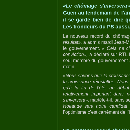
«Le chômage s'inversera»
Guen au lendemain de l'a
il se garde bien de dire q
Les frondeurs du PS aussi
Le nouveau record du chômage
résultat»,
a admis mardi Jean-Ma
le gouvernement.
« Cela ne ch
conviction»,
a déclaré sur RTL l
seul membre du gouvernement à ê
matin.
«Nous savons que la croissance e
la croissance réinstallée. Nous
qu'à la fin de l'été, au débu
relativement important dans 
s'inversera»,
martèle-t-il, sans s
Hollande sera notre candidat
l’optimisme c’est carrément de l’il