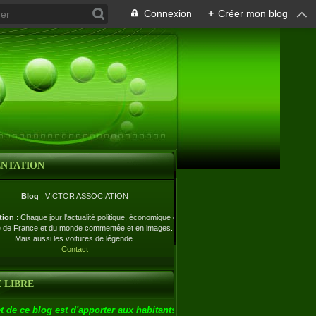
Connexion
+
Créer mon blog
ENTATION
Blog
: VICTOR ASSOCIATION
tion
: Chaque jour l'actualité politique, économique et
e de France et du monde commentée et en images.
Mais aussi les voitures de légende.
Contact
 LIBRE
t de ce blog est d'apporter aux habitants