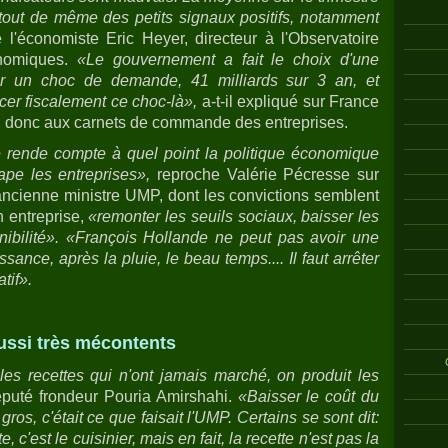
e tout de même des petits signaux positifs, notamment
l'économiste Eric Heyer, directeur à l'Observatoire
onomiques.
«Le gouvernement a fait le choix d'une
 par un choc de demande, 41 milliards sur 3 an, et
r fiscalement ce choc-là»,
a-t-il expliqué sur France
n, donc aux carnets de commande des entreprises.
e rende compte à quel point la politique économique
ape les entreprises»,
reproche Valérie Pécresse sur
l'ancienne ministre UMP, dont les convictions semblent
 entreprise,
«remonter les seuils sociaux, baisser les
nibilité». «François Hollande ne peut pas avoir une
sance, après la pluie, le beau temps.... Il faut arrêter
tif».
ussi très mécontents
lles recettes qui n'ont jamais marché, on produit les
éputé frondeur Pouria Amirshahi.
«Baisser le coût du
gros, c'était ce que faisait l'UMP. Certains se sont dit:
, c'est le cuisinier, mais en fait, la recette n'est pas la