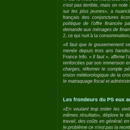
n'est pas terrible, mais on not
sur les plus jeunes»,
a nuancé 
français des conjonctures éc
politique de l'offre financée
demande aux ménages de finance
2, ce qui nuit à la consommatio
«Il faut que le gouvernement s
menée depuis trois ans handic
France Info.
« Il
faut »
, affirme 
renforcées par son immersion en
charges, réformer le compte pé
vision météorologique de la crois
le matraquage fiscal et administra
Les frondeurs du PS eux a
«En voulant trop imiter les viei
mêmes résultats»,
déplore le d
travail, des coûts en général: en 
le problème ce n'est pas la recette