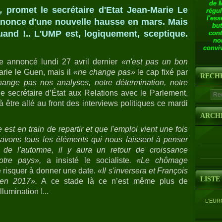
de 
,
promet le secrétaire d'Etat Jean-Marie Le
régul
l'ess
nnonce d'une nouvelle hausse en mars. Mais
but
uand !.. L'UMP est, logiquement, sceptique.
cont
no
.
conviv
 annoncé lundi 27 avril dernier
«n'est pas un bon
rie le Guen, mais il
«ne change pas»
le cap fixé par
RECH
ange pas nos analyses, notre détermination, notre
e secrétaire d’État aux Relations avec le Parlement,
tre allé au front des interviews politiques ce mardi
ARCH
st en train de repartir et que l'emploi vient une fois
 avons tous les éléments qui nous laissent à penser
t de l'automne, il y aura un retour de croissance
notre pays»,
a insisté le socialiste
. «Le chômage
e risquer à donner une date.
«Il s'inversera et François
LISTE
 en 2017».
A ce stade là ce n’est même plus de
lumination !...
L'EUR