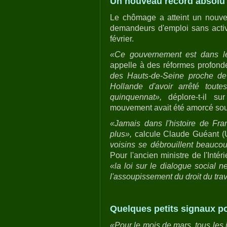
Un nouveau record absolu
Le chômage a atteint un nouve
demandeurs d'emploi sans activ
février.
«Ce gouvernement est dans le
appelle à des réformes profond
des Hauts-de-Seine proche de
Hollande d'avoir arrêté tout
quinquennat»,
déplore-t-il s
mouvement avait été amorcé sous
«Jamais dans l'histoire de Fr
plus»,
calcule Claude Guéant (
voisins se débrouillent beauc
Pour l'ancien ministre de l'Inté
«la loi sur le dialogue social n
l'assoupissement du droit du trav
Quelques petits signaux po
«Pour le mois de mars, tous les 