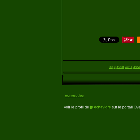
4900
4910
4920
4930
4940
<<
<
4950
4951
495
montesquieu
Voir le profil de
jp echavidre
sur le portail Ov