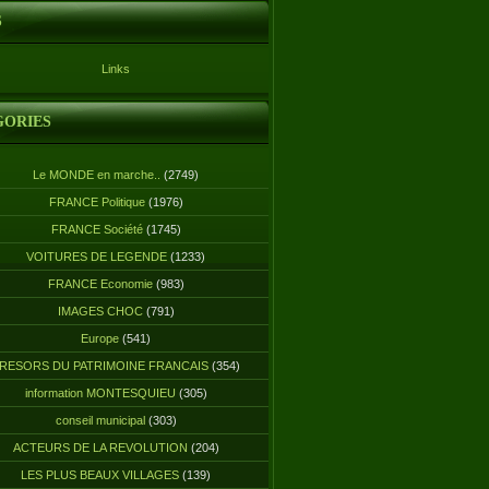
S
Links
GORIES
Le MONDE en marche..
(2749)
FRANCE Politique
(1976)
FRANCE Société
(1745)
VOITURES DE LEGENDE
(1233)
FRANCE Economie
(983)
IMAGES CHOC
(791)
Europe
(541)
RESORS DU PATRIMOINE FRANCAIS
(354)
information MONTESQUIEU
(305)
conseil municipal
(303)
ACTEURS DE LA REVOLUTION
(204)
LES PLUS BEAUX VILLAGES
(139)