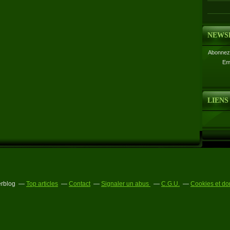
NEWS
Abonnez-
Em
LIENS
erblog
Top articles
Contact
Signaler un abus
C.G.U.
Cookies et do