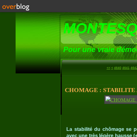
MONTESQ
Pour une vraie démoc
4600
4610
4620
4630
<<
<
4640
4641
464
CHOMAGE : STABILITE 
La stabilité du chômage se po
avec une très légère hausse (