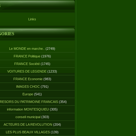
S
Links
GORIES
Le MONDE en marche..
(2749)
FRANCE Politique
(1976)
FRANCE Société
(1745)
VOITURES DE LEGENDE
(1233)
FRANCE Economie
(983)
IMAGES CHOC
(791)
Europe
(541)
RESORS DU PATRIMOINE FRANCAIS
(354)
information MONTESQUIEU
(305)
conseil municipal
(303)
ACTEURS DE LA REVOLUTION
(204)
LES PLUS BEAUX VILLAGES
(139)