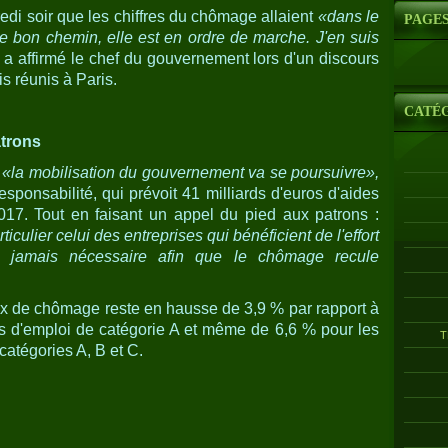
edi soir que les chiffres du chômage allaient
«dans le
PAGE
e bon chemin, elle est en ordre de marche. J'en suis
a affirmé le chef du gouvernement lors d'un discours
s réunis à Paris.
CATÉ
trons
e
«la mobilisation du gouvernement va se poursuivre»,
esponsabilité, qui prévoit 41 milliards d'euros d'aides
017. Tout en faisant un appel du pied aux patrons :
culier celui des entreprises qui bénéficient de l'effort
e jamais nécessaire afin que le chômage recule
aux de chômage reste en hausse de 3,9 % par rapport à
s d'emploi de catégorie A et même de 6,6 % pour les
T
atégories A, B et C.