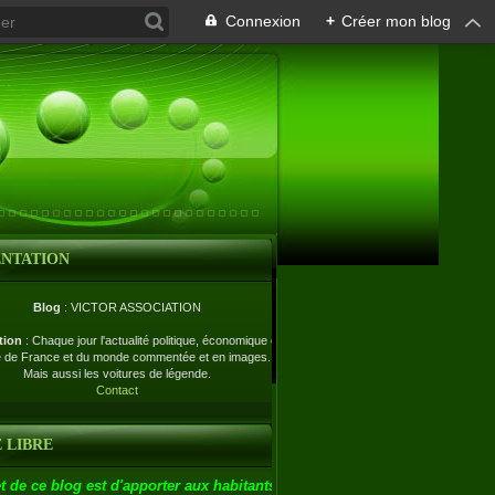
Connexion
+
Créer mon blog
ENTATION
Blog
: VICTOR ASSOCIATION
tion
: Chaque jour l'actualité politique, économique et
e de France et du monde commentée et en images.
Mais aussi les voitures de légende.
Contact
 LIBRE
t de ce blog est d'apporter aux habitants