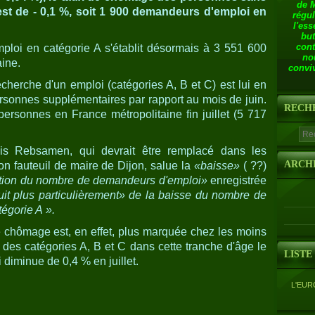
de 
 est de - 0,1 %, soit 1 900 demandeurs d'emploi en
régul
l'ess
but
cont
loi en catégorie A s'établit désormais à 3 551 600
no
ine.
conviv
recherche d'un emploi (catégories A, B et C) est lui en
rsonnes supplémentaires par rapport au mois de juin.
RECH
personnes en France métropolitaine fin juillet (5 717
s Rebsamen, qui devrait être remplacé dans les
ARCH
on fauteuil de maire de Dijon, salue la
«baisse»
( ??)
ation du nombre de demandeurs d'emploi»
enregistrée
uit plus particulièrement» de la baisse du nombre de
égorie A ».
e chômage est, en effet, plus marquée chez les moins
 des catégories A, B et C dans cette tranche d'âge le
LISTE
iminue de 0,4 % en juillet.
L'EUR