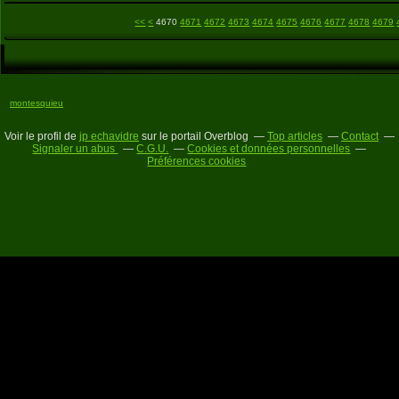
4600
4610
4620
4630
4640
4650
4660
<<
<
4670
4671
4672
4673
4674
4675
4676
4677
4678
4679
montesquieu
Voir le profil de
jp echavidre
sur le portail Overblog
Top articles
Contact
Signaler un abus
C.G.U.
Cookies et données personnelles
Préférences cookies