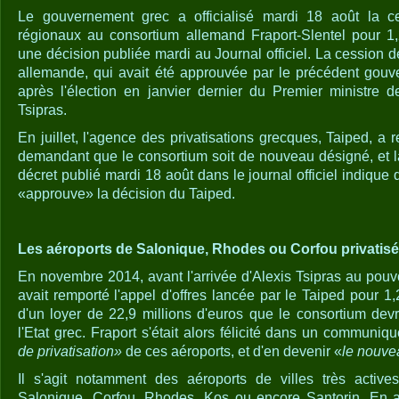
Le gouvernement grec a officialisé mardi 18 août la c
régionaux au consortium allemand Fraport-Slentel pour 1,
une décision publiée mardi au Journal officiel. La cession de
allemande, qui avait été approuvée par le précédent gouv
après l'élection en janvier dernier du Premier ministre 
Tsipras.
En juillet, l'agence des privatisations grecques, Taiped, a r
demandant que le consortium soit de nouveau désigné, et la
décret publié mardi 18 août dans le journal officiel indiqu
«approuve» la décision du Taiped.
Les aéroports de Salonique, Rhodes ou Corfou privatis
En novembre 2014, avant l'arrivée d'Alexis Tsipras au pouvo
avait remporté l'appel d'offres lancée par le Taiped pour 1,2
d'un loyer de 22,9 millions d'euros que le consortium de
l'Etat grec. Fraport s'était alors félicité dans un communiq
de privatisation»
de ces aéroports, et d'en devenir «
le nouvea
Il s'agit notamment des aéroports de villes très activ
Salonique, Corfou, Rhodes, Kos ou encore Santorin. En av