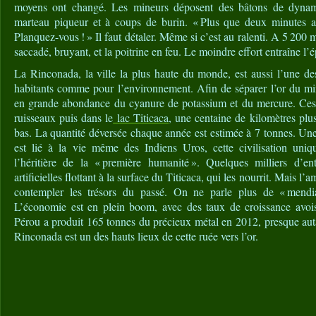
moyens ont changé. Les mineurs déposent des bâtons de dynam
marteau piqueur et à coups de burin. « Plus que deux minutes av
Planquez-vous ! » Il faut détaler. Même si c’est au ralenti. A 5 200 mè
saccadé, bruyant, et la poitrine en feu. Le moindre effort entraîne l
La Rinconada, la ville la plus haute du monde, est aussi l’une de
habitants comme pour l’environnement. Afin de séparer l’or du miner
en grande abondance du cyanure de potassium et du mercure. Ces 
ruisseaux puis dans le
lac Titicaca
, une centaine de kilomètres plu
bas. La quantité déversée chaque année est estimée à 7 tonnes. Une 
est lié à la vie même des Indiens Uros, cette civilisation un
l’héritière de la « première humanité ». Quelques milliers d’en
artificielles flottant à la surface du Titicaca, qui les nourrit. Mais l
contempler les trésors du passé. On ne parle plus de « mendia
L’économie est en plein boom, avec des taux de croissance avoi
Pérou a produit 165 tonnes du précieux métal en 2012, presque aut
Rinconada est un des hauts lieux de cette ruée vers l’or.