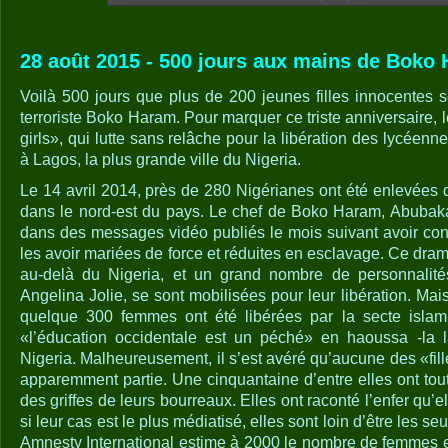
28 août 2015 - 500 jours aux mains de Boko 
Voilà 500 jours que plus de 200 jeunes filles innocentes 
terroriste Boko Haram. Pour marquer ce triste anniversaire, l
girls», qui lutte sans relâche pour la libération des lycéen
à Lagos, la plus grande ville du Nigeria.
Le 14 avril 2014, près de 280 Nigérianes ont été enlevées 
dans le nord-est du pays. Le chef de Boko Haram, Abubak
dans des messages vidéo publiés le mois suivant avoir conv
les avoir mariées de force et réduites en esclavage. Ce dram
au-delà du Nigeria, et un grand nombre de personnalit
Angelina Jolie, se sont mobilisées pour leur libération. Mais
quelque 300 femmes ont été libérées par la secte islami
«l’éducation occidentale est un péché» en haoussa -la 
Nigeria. Malheureusement, il s’est avéré qu’aucune des «fill
apparemment partie. Une cinquantaine d’entre elles ont tou
des griffes de leurs bourreaux. Elles ont raconté l’enfer qu’
si leur cas est le plus médiatisé, elles sont loin d’être les seu
Amnesty International estime à 2000 le nombre de femmes et