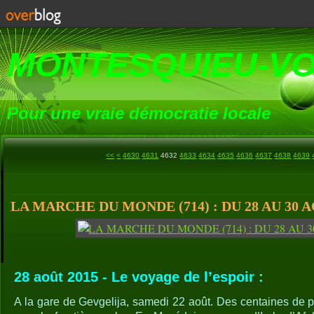
MONTESQUIEU-V
Pour une vraie démocratie locale
4600
4610
4620
<<
<
4630
4631
4632
4633
4634
4635
4636
4637
4638
4639
LA MARCHE DU MONDE (714) : DU 28 AU 30 A
28 août 2015 - Le voyage de l’espoir :
A la gare de Gevgelija, samedi 22 août. Des centaines de p