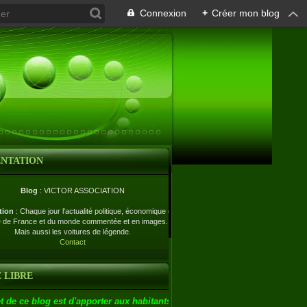
Connexion
+
Créer mon blog
ENTATION
Blog
: VICTOR ASSOCIATION
tion
: Chaque jour l'actualité politique, économique et
e de France et du monde commentée et en images.
Mais aussi les voitures de légende.
Contact
 LIBRE
t de ce blog est d'apporter aux habitants