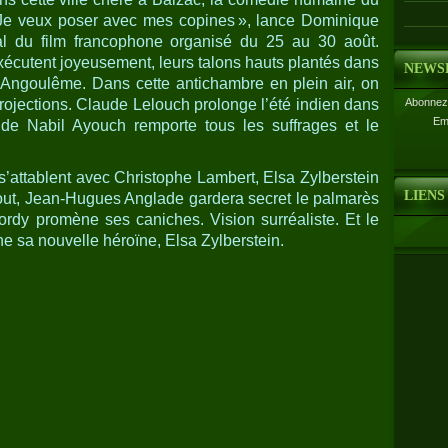
 Je veux poser avec mes copines », lance Dominique
al du film francophone organisé du 25 au 30 août.
xécutent joyeusement, leurs talons hauts plantés dans
NEWS
’Angoulême. Dans cette antichambre en plein air, on
ojections. Claude Lelouch prolonge l’été indien dans
Abonnez-
Em
de Nabil Ayouch remporte tous les suffrages et le
s’attablent avec Christophe ­Lambert, Elsa Zylberstein
LIENS
out, Jean-­Hugues Anglade gardera secret le palmarès
Cordy promène ses caniches. Vision surréaliste. Et le
e sa nouvelle héroïne, Elsa Zylberstein.