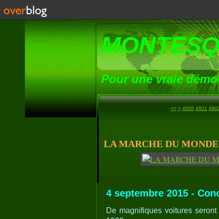
MONTESQ
Pour une vraie démoc
<<
<
4600
4601
460
LA MARCHE DU MONDE (7
4 septembre 2015 - Conc
De magnifiques voitures seron