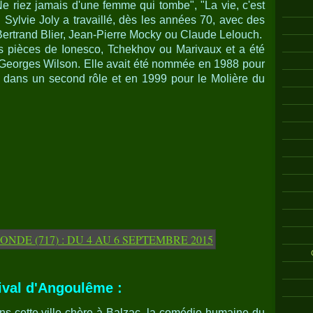
 "Ne riez jamais d'une femme qui tombe", "La vie, c'est
. Sylvie Joly a travaillé, dès les années 70, avec des
ertrand Blier, Jean-Pierre Mocky ou Claude Lelouch.
es pièces de Ionesco, Tchekhov ou Marivaux et a été
 Georges Wilson. Elle avait été nommée en 1988 pour
e dans un second rôle et en 1999 pour le Molière du
ival d'Angoulême :
ns cette ville chère à Balzac, la comédie humaine du