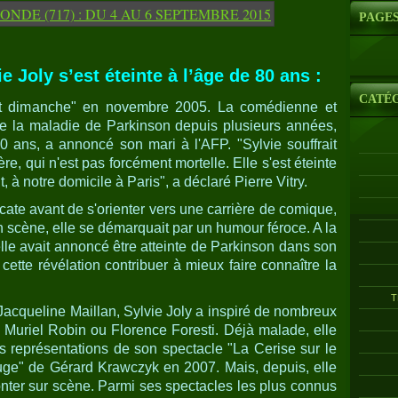
PAGE
e Joly s’est éteinte à l’âge de 80 ans :
CATÉ
ent dimanche" en novembre 2005. La comédienne et
 de la maladie de Parkinson depuis plusieurs années,
0 ans, a annoncé son mari à l'AFP. "Sylvie souffrait
e, qui n'est pas forcément mortelle. Elle s'est éteinte
t, à notre domicile à Paris", a déclaré Pierre Vitry.
ocate avant de s'orienter vers une carrière de comique,
 scène, elle se démarquait par un humour féroce. A la
elle avait annoncé être atteinte de Parkinson dans son
 cette révélation contribuer à mieux faire connaître la
T
Jacqueline Maillan, Sylvie Joly a inspiré de nombreux
Muriel Robin ou Florence Foresti. Déjà malade, elle
es représentations de son spectacle "La Cerise sur le
ouge" de Gérard Krawczyk en 2007. Mais, depuis, elle
onter sur scène. Parmi ses spectacles les plus connus