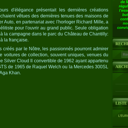
de 
régul
rs d'élégance présentait les dernières créations
l'ess
but
ichaient vêtues des dernières tenues des maisons de
cont
er Auto, en partenariat avec l'horloger Richard Mille, a
no
élitiste pour l'ouvrir au grand public. Seule obligation
conviv
à la campagne dans le parc du Château de Chantilly:
à la française.
RECH
s créés par le Nôtre, les passionnés pourront admirer
e voitures de collection, souvent uniques, venues du
e Silver Cloud II convertible de 1962 ayant appartenu
75 GTS de 1965 de Raquel Welch ou la Mercedes 300SL
ARCH
l'Aga Khan.
LISTE
L'EUR