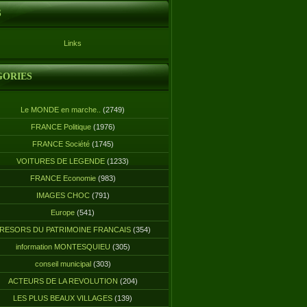
S
Links
GORIES
Le MONDE en marche..
(2749)
FRANCE Politique
(1976)
FRANCE Société
(1745)
VOITURES DE LEGENDE
(1233)
FRANCE Economie
(983)
IMAGES CHOC
(791)
Europe
(541)
RESORS DU PATRIMOINE FRANCAIS
(354)
information MONTESQUIEU
(305)
conseil municipal
(303)
ACTEURS DE LA REVOLUTION
(204)
LES PLUS BEAUX VILLAGES
(139)