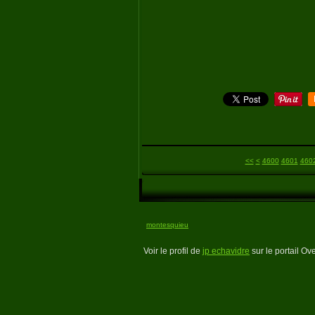
<<
<
4600
4601
460
montesquieu
Voir le profil de
jp echavidre
sur le portail Ov