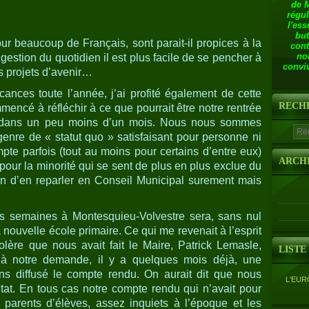
de 
régul
l'ess
but
ur beaucoup de Français, sont parait-il propices à la
cont
no
a gestion du quotidien il est plus facile de se pencher à
conviv
es projets d’avenir…
ances toute l’année, j’ai profité également de cette
RECH
mencé à réfléchir à ce que pourrait être notre rentrée
e dans un peu moins d’un mois. Nous nous sommes
n genre de « statut quo » satisfaisant pour personne ni
pte parfois (tout au moins pour certains d’entre eux)
ARCH
 pour la minorité qui se sent de plus en plus exclue du
n d’en reparler en Conseil Municipal surement mais
es semaines à Montesquieu-Volvestre sera, sans nul
a nouvelle école primaire. Ce qui me revenait à l’esprit
colère que nous avait fait le Maire, Patrick Lemasle,
LISTE
, à notre demande, il y a quelques mois déjà, une
ns diffusé le compte rendu. On aurait dit que nous
L'EUR
tat. En tous cas notre compte rendu qui n’avait pour
s parents d’élèves, assez inquiets à l’époque et les