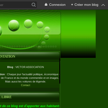
Connexion
+
Créer mon blog
ENTATION
Blog
: VICTOR ASSOCIATION
tion
: Chaque jour l'actualité politique, économique et
e de France et du monde commentée et en images.
Mais aussi les voitures de légende.
Contact
 LIBRE
t de ce blog est d'apporter aux habitants