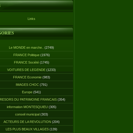
S
Links
GORIES
Le MONDE en marche..
(2749)
FRANCE Politique
(1976)
FRANCE Société
(1745)
VOITURES DE LEGENDE
(1233)
FRANCE Economie
(983)
IMAGES CHOC
(791)
Europe
(541)
RESORS DU PATRIMOINE FRANCAIS
(354)
information MONTESQUIEU
(305)
conseil municipal
(303)
ACTEURS DE LA REVOLUTION
(204)
LES PLUS BEAUX VILLAGES
(139)