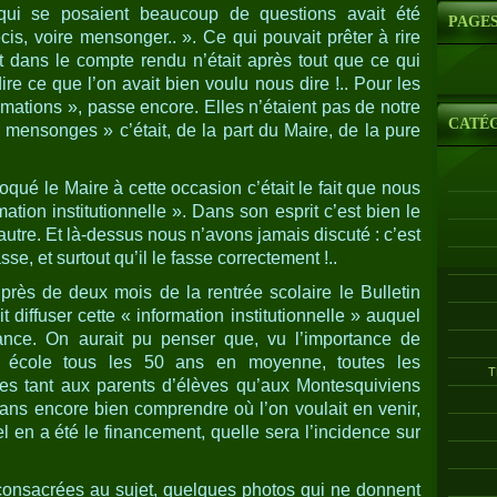
 qui se posaient beaucoup de questions avait été
PAGE
écis, voire mensonger.. ». Ce qui pouvait prêter à rire
t dans le compte rendu n’était après tout que ce qui
dire ce que l’on avait bien voulu nous dire !.. Pour les
imations », passe encore. Elles n’étaient pas de notre
CATÉ
 mensonges » c’était, de la part du Maire, de la pure
oqué le Maire à cette occasion c’était le fait que nous
mation institutionnelle ». Dans son esprit c’est bien le
autre. Et là-dessus nous n’avons jamais discuté : c’est
fasse, et surtout qu’il le fasse correctement !..
rès de deux mois de la rentrée scolaire le Bulletin
it diffuser cette « information institutionnelle » auquel
tance. On aurait pu penser que, vu l’importance de
e école tous les 50 ans en moyenne, toutes les
T
ées tant aux parents d’élèves qu’aux Montesquiviens
sans encore bien comprendre où l’on voulait en venir,
l en a été le financement, quelle sera l’incidence sur
consacrées au sujet, quelques photos qui ne donnent