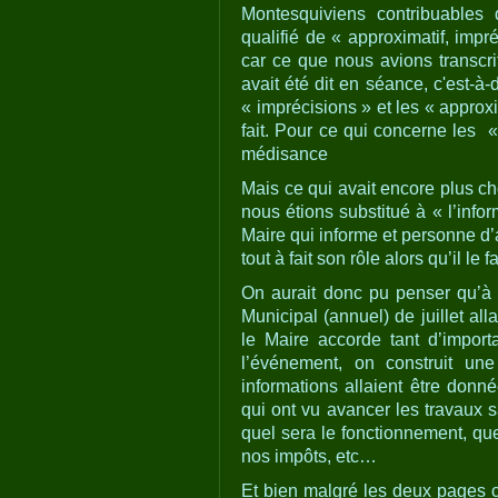
Montesquiviens contribuables
qualifié de « approximatif, impr
car ce que nous avions transcri
avait été dit en séance, c'est-à-
« imprécisions » et les « approx
fait. Pour ce qui concerne les «
médisance
Mais ce qui avait encore plus ch
nous étions substitué à « l’infor
Maire qui informe et personne d’
tout à fait son rôle alors qu’il le 
On aurait donc pu penser qu’à p
Municipal (annuel) de juillet alla
le Maire accorde tant d’impor
l’événement, on construit un
informations allaient être donn
qui ont vu avancer les travaux 
quel sera le fonctionnement, que
nos impôts, etc…
Et bien malgré les deux pages 