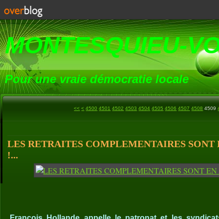
MONTESQUIEU-V
Pour une vraie démocratie locale
<<
<
4500
4501
4502
4503
4504
4505
4506
4507
4508
4509
LES RETRAITES COMPLEMENTAIRES SONT 
!...
François Hollande appelle le patronat et les syndica