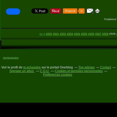
Repost
0
Published
<<
<
4500
4501
4502
4503
4504
4505
4506
4507
4508
4509
montesquieu
Voir le profil de
jp echavidre
sur le portail Overblog
Top articles
Contact
Signaler un abus
C.G.U.
Cookies et données personnelles
Préférences cookies