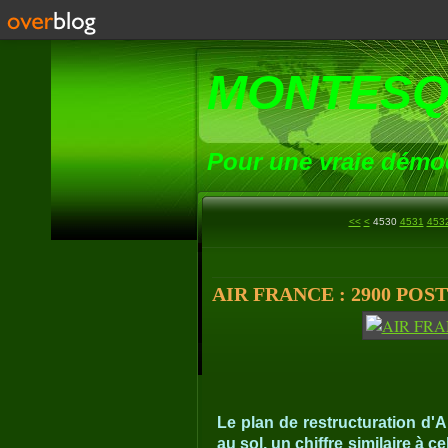
MONTESQ
Pour une vraie démoc
4500
4510
4520
<<
<
4530
4531
453
AIR FRANCE : 2900 POST
Le plan de restructuration d'
au sol, un chiffre similaire à 