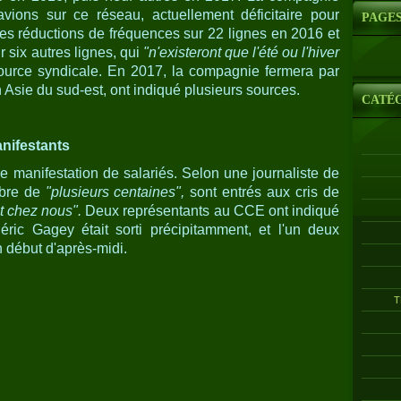
vions sur ce réseau, actuellement déficitaire pour
PAGE
des réductions de fréquences sur 22 lignes en 2016 et
r six autres lignes, qui
"n'existeront que l'été ou l'hiver
ource syndicale. En 2017, la compagnie fermera par
en Asie du sud-est, ont indiqué plusieurs sources.
CATÉ
nifestants
 manifestation de salariés. Selon une journaliste de
mbre de
"plusieurs centaines",
sont entrés aux cris de
t chez nous".
Deux représentants au CCE ont indiqué
ric Gagey était sorti précipitamment, et l'un deux
 début d'après-midi.
T