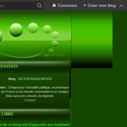
Connexion
+
Créer mon blog
ENTATION
Blog
: VICTOR ASSOCIATION
tion
: Chaque jour l'actualité politique, économique et
e de France et du monde commentée et en images.
Mais aussi les voitures de légende.
Contact
 LIBRE
t de ce blog est d'apporter aux habitants