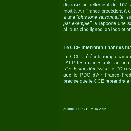
dispose actuellement de 107 a
moitié. Air France procédera à 
à une "
plus forte saisonnalité"
su
par exemple",
a rapporté une s
ailleurs cinq lignes, en Inde et 
Le CCE interrompu par des ma
Le CCE a été interrompu par une
l'AFP, les manifestants, au no
"De Juniac démission
" et
"On es
que le PDG d'Air France Frédé
précise que le CCE reprendra en
Source : leJDD.fr 05-10-2015