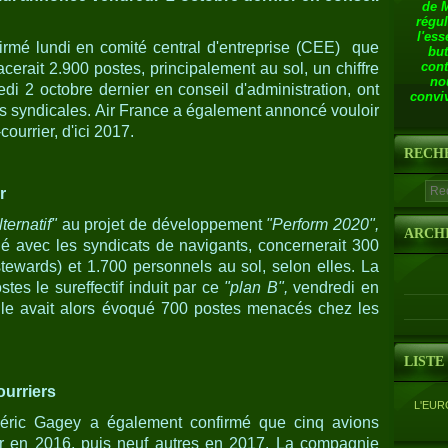
de 
régul
l'ess
firmé lundi en comité central d'entreprise (CEE) que
but
cont
cerait 2.900 postes, principalement au sol, un chiffre
no
di 2 octobre dernier en conseil d'administration, ont
conviv
es syndicales. Air France a également annoncé vouloir
ourrier, d'ici 2017.
RECH
r
lternatif"
au projet de développement
"Perform 2020",
ARCH
é avec les syndicats de navigants, concernerait 300
tewards) et 1.700 personnels au sol, selon elles. La
ostes le sureffectif induit par ce
"plan B",
vendredi en
elle avait alors évoqué 700 postes menacés chez les
LISTE
ourriers
L'EUR
déric Gagey a également confirmé que cinq avions
rrier en 2016, puis neuf autres en 2017. La compagnie