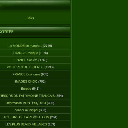
S
Links
GORIES
Le MONDE en marche..
(2749)
FRANCE Politique
(1976)
FRANCE Société
(1745)
VOITURES DE LEGENDE
(1233)
FRANCE Economie
(983)
IMAGES CHOC
(791)
Europe
(541)
RESORS DU PATRIMOINE FRANCAIS
(354)
information MONTESQUIEU
(305)
conseil municipal
(303)
ACTEURS DE LA REVOLUTION
(204)
LES PLUS BEAUX VILLAGES
(139)