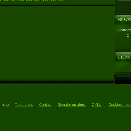
NEWS
Abonnez-
Em
LIENS
erblog
Top articles
Contact
Signaler un abus
C.G.U.
Cookies et do