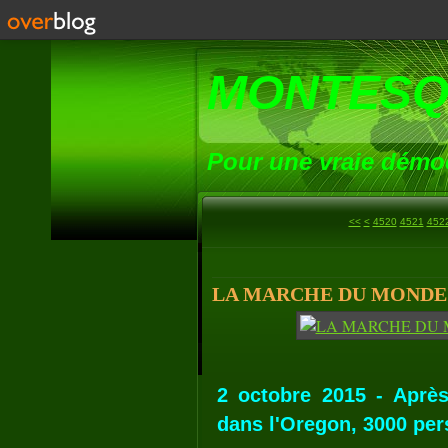
MONTESQ
Pour une vraie démoc
4500
4510
<<
<
4520
4521
452
LA MARCHE DU MONDE (7
2 octobre 2015 - Aprè
dans l'Oregon, 3000 per