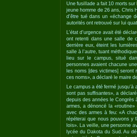
Une fusillade a fait 10 morts su
jeune homme de 26 ans, Chris Har
d’être tué dans un «échange d
autorités ont retrouvé sur lui quat
L’état d’urgence avait été décla
ont retenti dans une salle de c
derrière eux, éteint les lumière
salle à l’autre, tuant méthodiqu
lieu sur le campus, situé da
personnes avaient chacune une 
les noms [des victimes] seront 
ces noms», a déclaré le maire de
Le campus a été fermé jusqu’à a
sont pas suffisantes», a déclar
depuis des années le Congrès à 
armes, a dénoncé la «routine»
avec des armes à feu: «A chaq
répéterai que nous pouvons y 
lois». La veille, une personne a
lycée du Dakota du Sud. Au déb