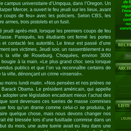
de 
r le campus universitaire d’Umpqua, dans l’Oregon. Un
régul
per Mercer, a ouvert le feu jeudi sur les lieux, avant
l'ess
but
e coups de feu» avec les policiers. Selon CBS, les
cont
re armes, trois pistolets et un fusil.
no
conviv
ré jeudi après-midi, lorsque les premiers coups de feu
lasse. Paniqués, les étudiants ont fermé les portes
s et contacté les autorités. Le tireur est passé d’une
RECH
ement ses victimes. Jeudi soir, un rassemblement a eu
ns la ville de Roseburg. Choquées, environ 3000
bougie à la main. «Le plus grand choc sera lorsque
rendus publics et que l’on va reconnaître certains de
ARCH
 la ville, dénonçant un crime «insensé».
u moins lundi matin. «Nos pensées et nos prières ne
é Barack Obama. Le président américain, qui appelle
adopter une législation encadrant mieux l’achat des
 que sont devenues ces tueries de masse commises
LISTE
ue fois qu’un drame comme celui-ci se produira, je
faire quelque chose, mais nous devons changer nos
L'EUR
vait été blessée lors d’une fusillade commise dans un
ut du mois, une autre tuerie avait eu lieu dans une