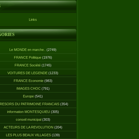
S
Links
GORIES
Le MONDE en marche..
(2749)
FRANCE Politique
(1976)
FRANCE Société
(1745)
VOITURES DE LEGENDE
(1233)
FRANCE Economie
(983)
IMAGES CHOC
(791)
Europe
(541)
RESORS DU PATRIMOINE FRANCAIS
(354)
information MONTESQUIEU
(305)
conseil municipal
(303)
ACTEURS DE LA REVOLUTION
(204)
LES PLUS BEAUX VILLAGES
(139)