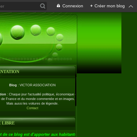
Connexion
+
Créer mon blog
ENTATION
Blog
: VICTOR ASSOCIATION
tion
: Chaque jour l'actualité politique, économique et
e de France et du monde commentée et en images.
Mais aussi les voitures de légende.
Contact
 LIBRE
t de ce blog est d'apporter aux habitants