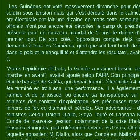
Les Guinéens ont voté massivement dimanche pour dési
scrutin sous tension mais qui s’est déroulé dans le calme
pré-électorale ont fait une dizaine de morts cette semaine.
officiels n’ont pas encore été dévoilés, le camp du prés
présente pour un nouveau mandat de 5 ans, le donne d’
premier tour. De son côté, l’opposition compte déjà con
demande à tous les Guinéens, quel que soit leur bord, de r
dans la paix et la tranquillité et d'attendre les résultats", av
J.
"Après l'épidémie d'Ebola, la Guinée a vraiment besoin de
marche en avant", avait-il ajouté selon l’AFP. Son princ
était le barrage de Kaléta, qui devrait fournir l’électricité à 4
été terminé en trois ans, une performance. Il a également 
l'armée et de la justice, ou encore sa transparence sur l
minières des contrats d'exploitation des précieuses ress
minerai de fer, or, diamant et pétrole)...Ses adversaires -
ministres Cellou Dalein Diallo, Sidya Touré et Lansana 
Condé de mauvaise gestion, notamment de la crise Ebola,
tensions ethniques, particulièrement envers les Peuls, ethni
laquelle appartient M. Diallo, alors que Condé est Malinké. L