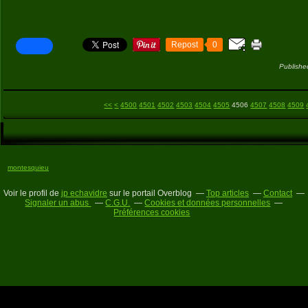
Repost
0
Publishe
<<
<
4500
4501
4502
4503
4504
4505
4506
4507
4508
4509
montesquieu
Voir le profil de
jp echavidre
sur le portail Overblog
Top articles
Contact
Signaler un abus
C.G.U.
Cookies et données personnelles
Préférences cookies