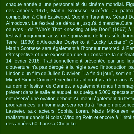
chaque année à une personnalité du cinéma mondial. Fig
des années 1970, Martin Scorsese succède au palmar
compétition à Clint Eastwood, Quentin Tarantino, Gérard 
Almodovar. Le festival se déroule jusqu'à dimanche.Outre
oeuvres - de "Who's That Knocking at My Door" (1967) à "
festival programme aussi une quinzaine de films sélectionn
Terre" (1930) d'Alexandre Dovjenko à "Lucky Luciano" (
Martin Scorsese sera également à l'honneur mercredi à Pari
rétrospective et une exposition que lui consacre la cinéma
14 février 2016. Traditionnellement présentée par une fi
d'ouverture n'a pas dérogé à la règle avec l'introduction par
Lindon d'un film de Julien Duvivier, "La fin du jour", sorti e
Michel Simon.Comme Quentin Tarantino il y a deux ans, l'act
au dernier festival de Cannes, a également rendu homma
présent dans le salle et auquel les quelque 5.000 spectateur
ont réservé une ovation debout. Au menu également du festi
programmées, un hommage sera rendu à Pixar en présence
Lasseter, aux acteurs Sophia Loren, Mads Mikkelsen e
réalisateur danois Nicolas Winding Refn et encore à "l'étoil
des années 60, Larissa Chepitko.