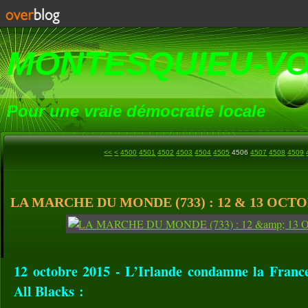
MONTESQUIEU-V
Pour une vraie démocratie locale
<<
<
4500
4501
4502
4503
4504
4505
4506
4507
4508
4509
LA MARCHE DU MONDE (733) : 12 & 13 OCTO
12 octobre 2015 - L’Irlande condamne la France 
All Blacks :